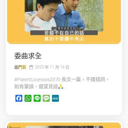
委曲求全
出門篇
2023 年 11 月 14 日
#ParentLicenses2370 長文一篇，不擅措詞，
如有筆誤，還望見諒
...
Facebook
WhatsApp
Line
Message
MeWe