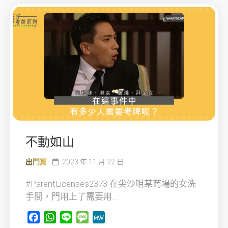
不動如山
出門篇
2023 年 11 月 22 日
#ParentLicenses2373 在尖沙咀某商場的女洗
手間，門用上了需要用...
Facebook
WhatsApp
Line
Message
MeWe