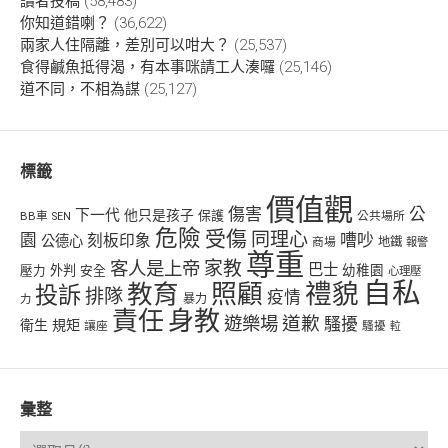
讀者投稿
(58,483)
你知道錯喇？
(36,622)
兩家人住隔離，差別可以咁大？
(25,537)
食得鹹魚抵得渴，有本事咪請工人湊囉
(25,146)
道不同，不相為謀
(25,127)
標籤
價值觀
傷害
公
下一代
他只是孩子
保護
BB車
公共場所
SEN
危險
受傷
同理心
嘈吵
園
刻板印象
公德心
商場
地鐵
報警
尊重
客人是上帝
家教
巴士
幼稚園
壓力
外判
安全
心理壓
自私
禮貌
教育
照顧
投訴
排隊
疫情
力
暴力
責任
身教
遊樂場
道歉
騷擾
衛生
規矩
讓座
騷擾
𨋢
彙整