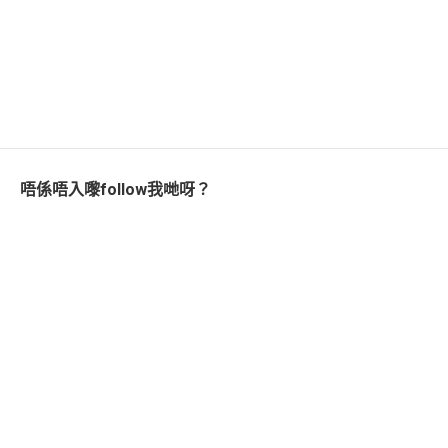
唔係唔入嚟follow我哋呀？