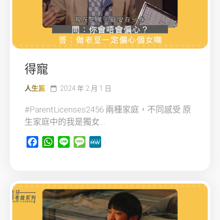
得寵
人生篇
2024 年 2 月 1 日
#ParentLicenses2456 兩種家庭，不同感受 原
生家庭中的我是獨女...
Facebook
WhatsApp
Line
Message
MeWe