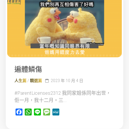
遍體鱗傷
人生篇
/
精選篇
2023 年 10 月 4 日
#ParentLicenses2312 我同家姐係同年出世，
佢一月，我十二月。三...
Facebook
WhatsApp
Line
Message
MeWe