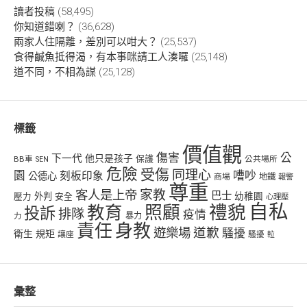
讀者投稿
(58,495)
你知道錯喇？
(36,628)
兩家人住隔離，差別可以咁大？
(25,537)
食得鹹魚抵得渴，有本事咪請工人湊囉
(25,148)
道不同，不相為謀
(25,128)
標籤
價值觀
傷害
公
下一代
他只是孩子
保護
BB車
公共場所
SEN
危險
受傷
同理心
嘈吵
園
刻板印象
公德心
商場
地鐵
報警
尊重
客人是上帝
家教
巴士
幼稚園
壓力
外判
安全
心理壓
自私
禮貌
教育
照顧
投訴
排隊
疫情
力
暴力
責任
身教
遊樂場
道歉
騷擾
衛生
規矩
讓座
騷擾
𨋢
彙整