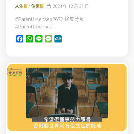
人生篇
/
住家篇
2024 年 12 月 31 日
#ParentLicenses2672 終於等到
#ParentLicenses...
Facebook
WhatsApp
Line
Message
MeWe