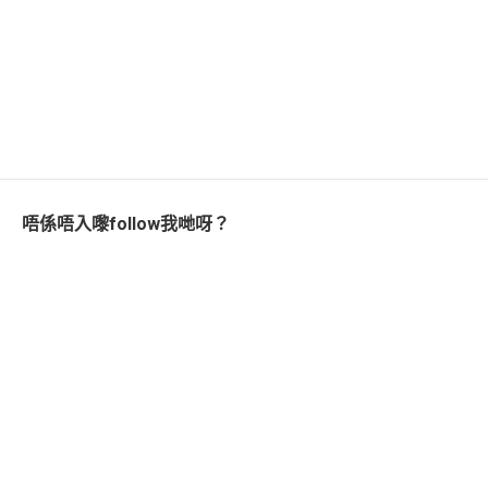
唔係唔入嚟follow我哋呀？