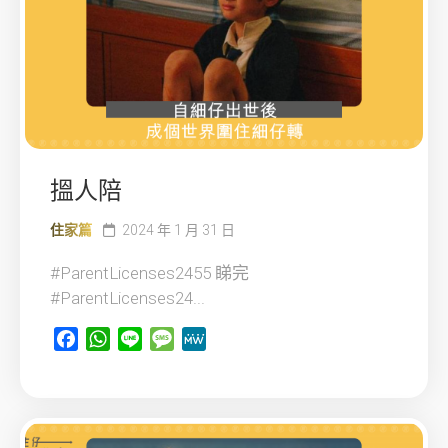
搵人陪
住家篇
2024 年 1 月 31 日
#ParentLicenses2455 睇完
#ParentLicenses24...
Facebook
WhatsApp
Line
Message
MeWe