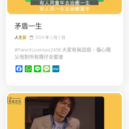
矛盾一生
人生篇
2024 年 2 月 2 日
#ParentLicenses2458 大家有無諗過，偏心嘅
父母對所有嘅仔女都會...
Facebook
WhatsApp
Line
Message
MeWe