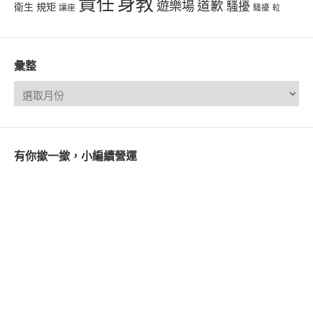
責任
身教
遊樂場
道歉
騷擾
衛生
規矩
讓座
騷擾
𨋢
彙整
有你撳一撳，小編續營運