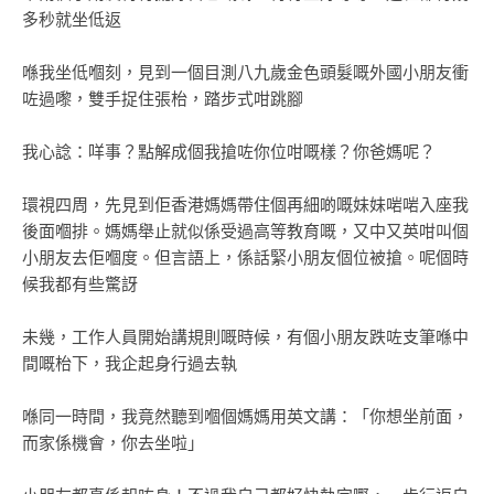
多秒就坐低返
喺我坐低嗰刻，見到一個目測八九歲金色頭髮嘅外國小朋友衝
咗過嚟，雙手捉住張枱，踏步式咁跳腳
我心諗：咩事？點解成個我搶咗你位咁嘅樣？你爸媽呢？
環視四周，先見到佢香港媽媽帶住個再細啲嘅妹妹啱啱入座我
後面嗰排。媽媽舉止就似係受過高等教育嘅，又中又英咁叫個
小朋友去佢嗰度。但言語上，係話緊小朋友個位被搶。呢個時
候我都有些驚訝
未幾，工作人員開始講規則嘅時候，有個小朋友跌咗支筆喺中
間嘅枱下，我企起身行過去執
喺同一時間，我竟然聽到嗰個媽媽用英文講：「你想坐前面，
而家係機會，你去坐啦」