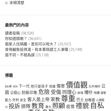
未傾清楚
最熱門的內容
讀者投稿
(58,524)
你知道錯喇？
(36,631)
兩家人住隔離，差別可以咁大？
(25,537)
食得鹹魚抵得渴，有本事咪請工人湊囉
(25,148)
道不同，不相為謀
(25,128)
標籤
價值觀
傷害
公
下一代
他只是孩子
保護
BB車
公共場所
SEN
危險
受傷
同理心
嘈吵
園
刻板印象
公德心
商場
地鐵
報警
尊重
客人是上帝
家教
巴士
幼稚園
壓力
外判
安全
心理壓
自私
禮貌
教育
照顧
投訴
排隊
疫情
力
暴力