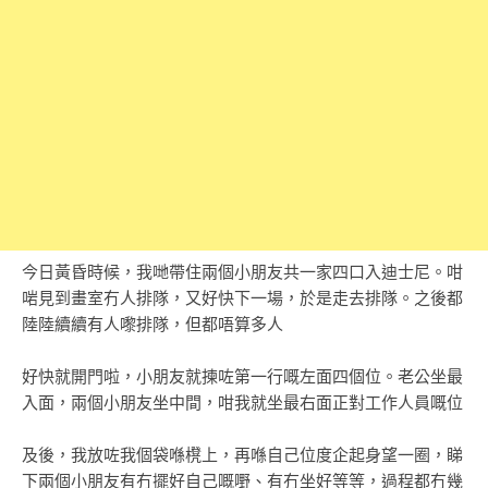
今日黃昏時候，我哋帶住兩個小朋友共一家四口入迪士尼。咁
啱見到畫室冇人排隊，又好快下一場，於是走去排隊。之後都
陸陸續續有人嚟排隊，但都唔算多人
好快就開門啦，小朋友就揀咗第一行嘅左面四個位。老公坐最
入面，兩個小朋友坐中間，咁我就坐最右面正對工作人員嘅位
及後，我放咗我個袋喺櫈上，再喺自己位度企起身望一圈，睇
下兩個小朋友有冇擺好自己嘅嘢、有冇坐好等等，過程都冇幾