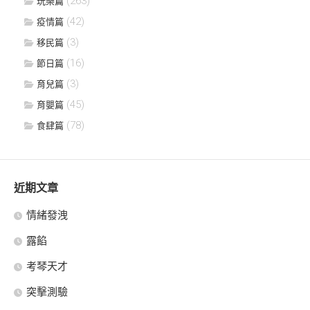
(263)
玩樂篇
(42)
疫情篇
(3)
移民篇
(16)
節日篇
(3)
育兒篇
(45)
育嬰篇
(78)
食肆篇
近期文章
情緒發洩
露餡
考琴天才
突擊測驗