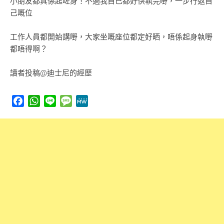
小朋友都真係起咗身！不過我自己都好快執完嘢，一步行返自
己嘅位
工作人員都開始講嘢，大家坐嘅座位都定好晒，唔係起身執嘢
都唔得啊？
讀者投稿@迪士尼的經歷
Facebook
WhatsApp
Line
Message
MeWe