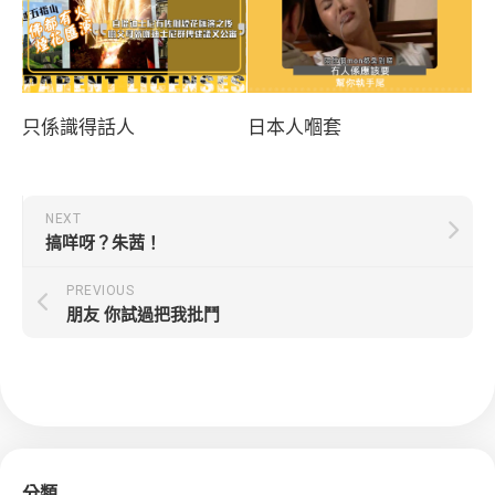
只係識得話人
日本人嗰套
NEXT
搞咩呀？朱茜！
PREVIOUS
朋友 你試過把我批鬥
分類