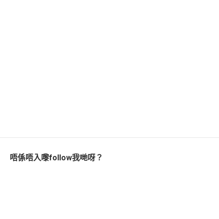
唔係唔入嚟follow我哋呀？