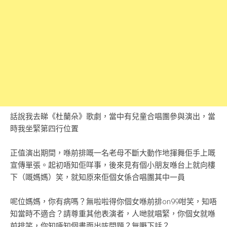
話說我去睇《杜蘭朵》歌劇，當中有兒童合唱團參與演出，當
時我坐緊第四行位置
正值演出期間，喺前排嘅一名老母不斷大動作地揮舞佢手上嘅
宣傳單張。起初唔知佢咩事，後來見有個小朋友喺台上就向樓
下（嘅媽媽）笑，就知原來佢個女係合唱團其中一員
呢位媽媽，你有病嗎？無啦啦得你個女喺前排on99咁笑，知唔
知當時不適合？請尊重其他表演者，人哋就唱緊，你個女就喺
前排笑，你知唔知個畫面出咗問題？無嘢下話？