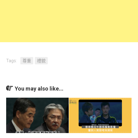
Tags:
尊重
禮貌
You may also like...