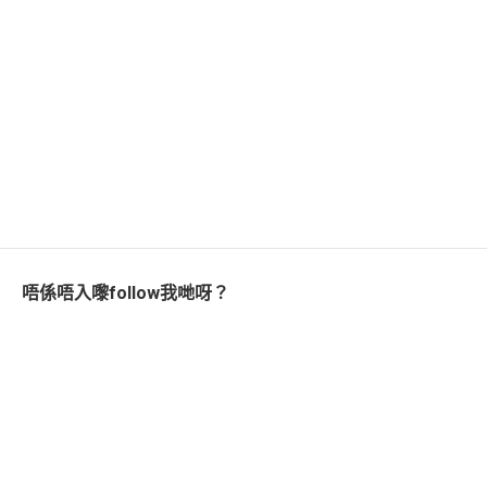
唔係唔入嚟follow我哋呀？