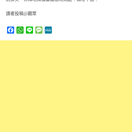
讀者投稿@觀眾
Facebook
WhatsApp
Line
Message
MeWe