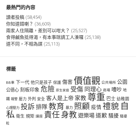
最熱門的內容
讀者投稿
(58,454)
你知道錯喇？
(36,609)
兩家人住隔離，差別可以咁大？
(25,527)
食得鹹魚抵得渴，有本事咪請工人湊囉
(25,138)
道不同，不相為謀
(25,113)
標籤
價值觀
傷害
公園
下一代
他只是孩子
保護
BB車
公共場所
危險
受傷
同理心
嘈吵
刻板印象
公德心
商場
地
原生家庭
尊重
客人是上帝
家教
巴士
幼稚園
壓力
外判
安全
鐵
報警
自
禮貌
教育
照顧
投訴
排隊
疫情
心理壓力
暴力
私
責任
身教
遊樂場
道歉
騷擾
衛生
規矩
讓座
騷擾
𨋢