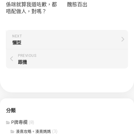
係咪就算我道咗歉，都
醜態百出
唔配做人，對嗎？
NEXT
懶型
PREVIOUS
跟機
分類
P牌專欄
(8)
(3)
湊熹攻略。湊熹媽媽