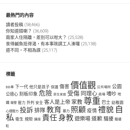
最熱門的內容
讀者投稿
(58,466)
你知道錯喇？
(36,609)
兩家人住隔離，差別可以咁大？
(25,528)
食得鹹魚抵得渴，有本事咪請工人湊囉
(25,138)
道不同，不相為謀
(25,117)
標籤
價值觀
傷害
公園
下一代
他只是孩子
保護
BB車
公共場所
危險
受傷
同理心
嘈吵
刻板印象
公德心
商場
地
原生家庭
尊重
客人是上帝
家教
巴士
幼稚園
壓力
外判
安全
鐵
報警
自
禮貌
教育
照顧
投訴
排隊
疫情
心理壓力
暴力
私
責任
身教
遊樂場
道歉
騷擾
衛生
規矩
讓座
騷擾
𨋢