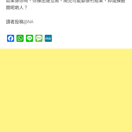
如果係你哋，你揀出聲互鬧，鬧完可能都係冇結果，抑或揀避
開呢啲人？
讀者投稿@NA
Facebook
WhatsApp
Line
Message
MeWe