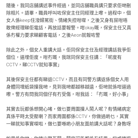
隨後，我同店舖講述事件經過，並同店舖職員講只要求佢哋刪
除相片。語畢，職員呼叫咗保安主任同經理上嚟。過程中，個
女人係keep住潑婦駡街、情緒失控咁㗎，之後又身有屎咁唔
敢俾經理睇佢電話，再放話要報警。咁okay嘅，保安主任又真
係冇權力要求睇顧客電話，之後Aeon就報咗警
除此之外，個女人重講大話。佢同保安主任及經理講話我爭佢
個位，逼埋佢度。咁冇嘅，我咪同保安主任講：「呢度有
CCTV，睇CCTV就知事實」
其後保安主任都有睇返CCTV，而且有同警方講返係個女人用
身體同埋紙袋撞我哋，見到我哋都越移越遠，佢哋就係咁逼過
嚟。警方有問我同個仔有冇受傷，咁我話：「冇嘅，好小事」
其實去玩都係想開心啫，做乜要周圍撞人鬧人呢？有情緒病定
真係平時太受壓喇？而家周圍都係CCTV，你做過啲乜，其實
一睇就知事實㗎啦，做乜要喺啲小朋友面前講大話呢？身教呀