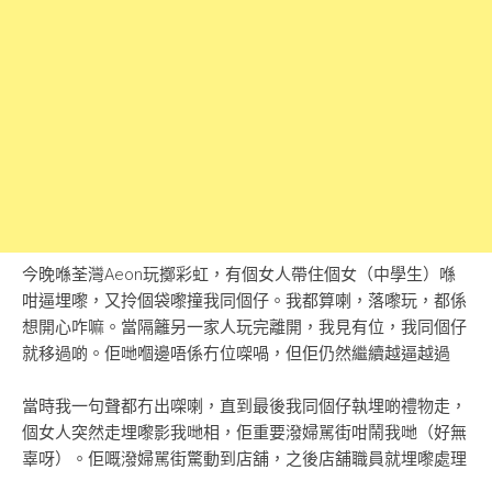
今晚喺荃灣Aeon玩擲彩虹，有個女人帶住個女（中學生）喺
咁逼埋嚟，又拎個袋嚟撞我同個仔。我都算喇，落嚟玩，都係
想開心咋嘛。當隔籬另一家人玩完離開，我見有位，我同個仔
就移過啲。佢哋嗰邊唔係冇位㗎喎，但佢仍然繼續越逼越過
當時我一句聲都冇出㗎喇，直到最後我同個仔執埋啲禮物走，
個女人突然走埋嚟影我哋相，佢重要潑婦駡街咁鬧我哋（好無
辜呀）。佢嘅潑婦駡街驚動到店舖，之後店舖職員就埋嚟處理