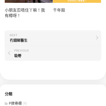
小朋友忍唔住丫嘛！我
千年殺
有樽呀！
NEXT
冇錢睇醫生
PREVIOUS
𥄫嘢
分類
P牌專欄
(8)