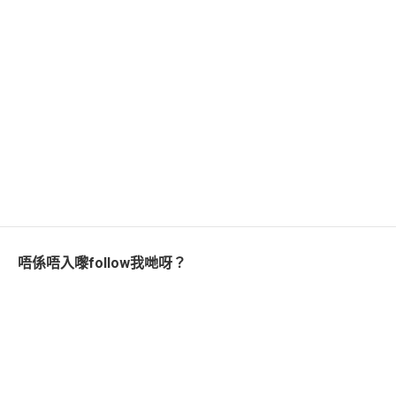
唔係唔入嚟follow我哋呀？