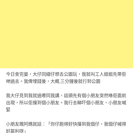
今日食完晏，大仔同細仔想去公園玩，我就叫工人姐姐先帶佢
哋過去。我俾埋錢後，大概,三分鐘後就行到公園
我大仔見到我就過嚟同我講，話頭先有個小朋友突然喺佢面前
出現，所以佢撞到個小朋友。我行去睇吓個小朋友，小朋友喊
緊
小朋友嘅阿媽就話：「你仔跑得好快撞到我個仔，我個仔喊得
好犀利呀」