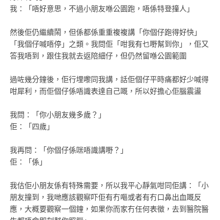
我：「唔好意思，不過小朋友喺公園跑，唔係特登撞人」
然後佢仍繼續鬧，但係都係重重複複講「你個仔跑得好快」
「我個仔喊唔停」之類。我問佢「咁我有乜嘢幫到你」，佢又
答我唔到，跟住我就去返陪細仔，但仍然留喺公園範圍
過咗幾分鐘後，佢行埋嚟同我講，話佢個仔平時痛都好少喊得
咁犀利，而佢個仔係唔識表達自己嘅，所以好擔心佢腦震盪
我問：「你小朋友幾多歲？」
佢：「四歲」
我再問：「你個仔係咪唔識講嘢？」
佢：「係」
我估佢小朋友係有特殊需要，所以我平心靜氣咁同佢講：「小
朋友撞到，我哋應該觀察吓佢有冇嘔或者有冇口鼻出血嘅反
應，大概要觀察一個鐘，如果你而家冇任何表徵，去到醫院醫