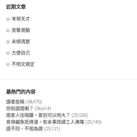
近期文章
考琴天才
突擊測驗
未傾清楚
方便自己
不明文規定
最熱門的內容
讀者投稿
(58,470)
你知道錯喇？
(36,614)
兩家人住隔離，差別可以咁大？
(25,530)
食得鹹魚抵得渴，有本事咪請工人湊囉
(25,140)
道不同，不相為謀
(25,121)