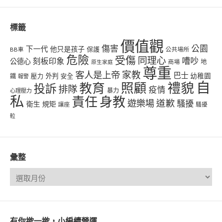
標籤
價值觀
傷害
公園
下一代
他只是孩子
保護
BB車
公共場所
危險
受傷
同理心
嘈吵
刻板印象
公德心
商場
地
原生家庭
尊重
客人是上帝
家教
巴士
幼稚園
壓力
外判
安全
鐵
報警
自
禮貌
教育
照顧
投訴
排隊
疫情
心理壓力
暴力
私
責任
身教
遊樂場
道歉
騷擾
衛生
規矩
讓座
騷擾
𨋢
彙整
有你撳一撳，小編續營運