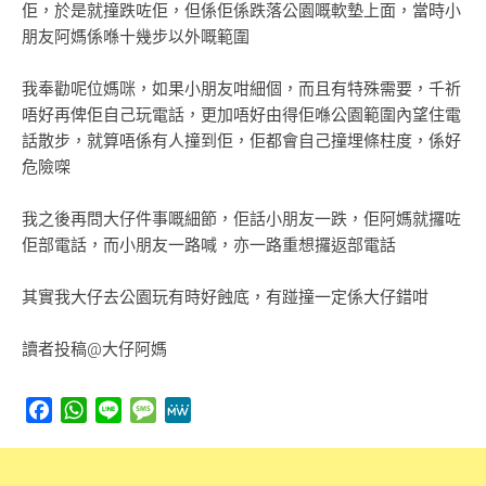
佢，於是就撞跌咗佢，但係佢係跌落公園嘅軟墊上面，當時小
朋友阿媽係喺十幾步以外嘅範圍
我奉勸呢位媽咪，如果小朋友咁細個，而且有特殊需要，千祈
唔好再俾佢自己玩電話，更加唔好由得佢喺公園範圍內望住電
話散步，就算唔係有人撞到佢，佢都會自己撞埋條柱度，係好
危險㗎
我之後再問大仔件事嘅細節，佢話小朋友一跌，佢阿媽就攞咗
佢部電話，而小朋友一路喊，亦一路重想攞返部電話
其實我大仔去公園玩有時好蝕底，有踫撞一定係大仔錯咁
讀者投稿@大仔阿媽
Facebook
WhatsApp
Line
Message
MeWe