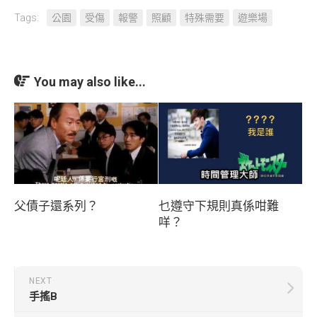
Tags:
公園
受傷
報警
照顧
特殊需要
遊樂場
You may also like...
父債子還系列？
乜遵守下規則真係咁難
咩？
NEXT
手搖B