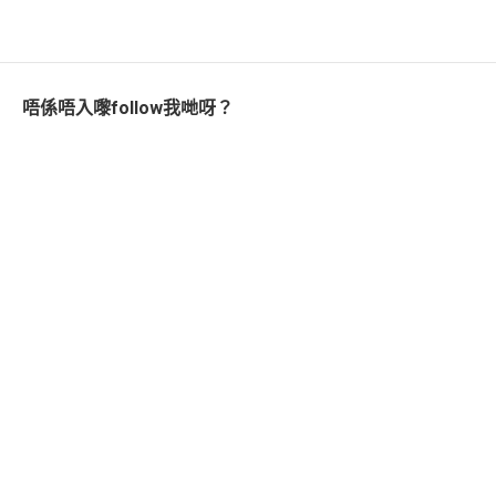
唔係唔入嚟follow我哋呀？