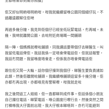
生都唔會即刻幫你照腦」
佢又好似明啲唔明啲咁，咁我就繼續留喺公園同個細仔玩，不
過離遠觀察住佢哋
再過多幾分鐘，我見到佢個仔已經坐低玩緊電話，冇再喊。未
幾，我哋就離開公園，去咗附近商場嘅一間舖頭
隔一陣，個媽媽就嚟咗舖頭，同我講話要帶個仔去睇醫生，叫
我留低電話俾佢。我話我係一定唔會俾電話佢，佢就話報警，
我話冇問題，我留喺度唔會走，但係我亦唔會俾電話佢
跟住佢又鬧一大輪，話你個仔撞到我個仔、睇醫生要負責諸如
此類，然後佢離開咗舖頭。我繼續喺舖頭逗留多十幾分鐘，佢
亦都冇再出現，亦都唔見有警察嚟，咁我就走咗
我之後問返工人姐姐，佢一直都睇到成件事。佢話係個小朋友
自己攞住電話、睇緊電話、喺公園度行嚟行去，然後突然之間
打橫喺我大仔面前出現，我大仔根本睇唔到，亦冇可能避到