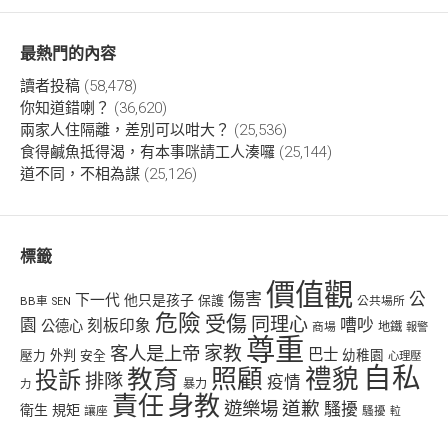
最熱門的內容
讀者投稿
(58,478)
你知道錯喇？
(36,620)
兩家人住隔離，差別可以咁大？
(25,536)
食得鹹魚抵得渴，有本事咪請工人湊囉
(25,144)
道不同，不相為謀
(25,126)
標籤
價值觀
傷害
公
下一代
他只是孩子
保護
BB車
公共場所
SEN
危險
受傷
同理心
嘈吵
園
刻板印象
公德心
商場
地鐵
報警
尊重
客人是上帝
家教
巴士
幼稚園
壓力
外判
安全
心理壓
自私
禮貌
教育
照顧
投訴
排隊
疫情
力
暴力
責任
身教
遊樂場
道歉
騷擾
衛生
規矩
讓座
騷擾
𨋢