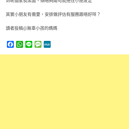
到呢個家長黑面，傾唔夠兩句就拖住小朋友走
其實小朋友有需要，安排做評估有服務跟唔好咩？
讀者投稿@無辜小孩的媽媽
Facebook
WhatsApp
Line
Message
MeWe