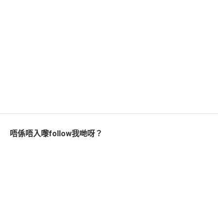
唔係唔入嚟follow我哋呀？