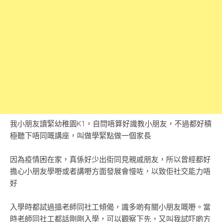
我小朋友讀緊幼稚園K1，自問唔算好識教小朋友，不過都好積
極聽下唔同嘅講座，叫做學緊點做一個家長
因為疫情困在家，真係好少出街同見親戚朋友，所以曾經都好
擔心小朋友學嘢或者講嘢方面發展會慢咗，以致佢社交能力唔
好
入學時都試過搵老師同社工傾偈，識多啲有關小朋友嘅嘢。當
時老師同社工都話剛剛入學，可以觀察下先，又叫我試吓啲方