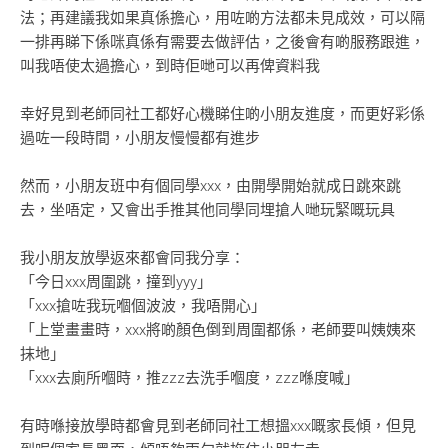
法；再建議我如果真係擔心，用咗啲方法都未見成效，可以隔
一排再睇下係咪真係有需要去做評估，之後會有啲服務跟進，
叫我唔使太過擔心，到時佢哋可以再俾資料我
幸好見到老師同社工都好心機睇住啲小朋友進度，而更好彩係
過咗一段時間，小朋友慢慢都有進步
然而，小朋友班中有個同學xxx，由開學開始就成日跳來跳
去，坐唔定，又會出手推其他同學同埋搶人哋玩緊嘅玩具
我小朋友放學返來都會同我分享：
「今日xxx周圍跳，撞到yyy」
「xxx搶咗我玩嗰個波波，我唔開心」
「上堂畫畫時，xxx將啲顏色倒到周圍都係，老師要叫姨姨來
抹地」
「xxx去廁所嗰時，推zzz去洗手嗰度，zzz喺度喊」
有時喺接放學時都會見到老師同社工想搵xxx嘅家長傾，但見