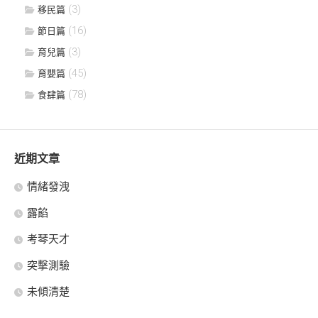
(3)
移民篇
(16)
節日篇
(3)
育兒篇
(45)
育嬰篇
(78)
食肆篇
近期文章
情緒發洩
露餡
考琴天才
突擊測驗
未傾清楚