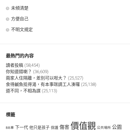
未傾清楚
方便自己
不明文規定
最熱門的內容
讀者投稿
(58,454)
你知道錯喇？
(36,609)
兩家人住隔離，差別可以咁大？
(25,527)
食得鹹魚抵得渴，有本事咪請工人湊囉
(25,138)
道不同，不相為謀
(25,113)
標籤
價值觀
傷害
公園
下一代
他只是孩子
保護
BB車
公共場所