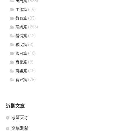
(328)
出門篇
(19)
工作篇
(33)
教育篇
(263)
玩樂篇
(42)
疫情篇
(3)
移民篇
(16)
節日篇
(3)
育兒篇
(45)
育嬰篇
(78)
食肆篇
近期文章
考琴天才
突擊測驗