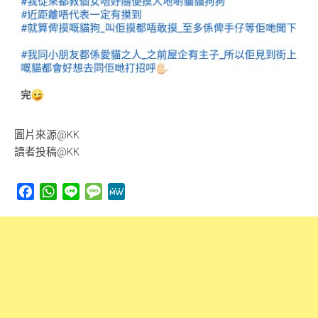
圖片來源@KK
讀者投稿@KK
Facebook
WhatsApp
Line
Message
MeWe