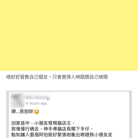
唔好好管教自己個女，只會覺得人哋錯晒自己啱晒