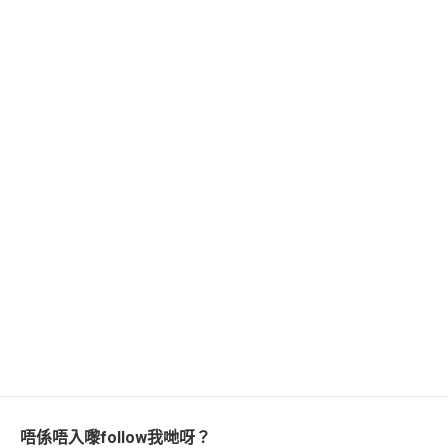
唔係唔入嚟follow我哋呀？