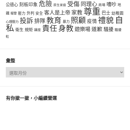
危險
受傷
同理心
嘈吵
刻板印象
公德心
商場
地
原生家庭
尊重
客人是上帝
家教
巴士
幼稚園
壓力
外判
安全
鐵
報警
自
禮貌
教育
照顧
投訴
排隊
疫情
心理壓力
暴力
私
責任
身教
遊樂場
道歉
騷擾
衛生
規矩
讓座
騷擾
𨋢
彙整
有你撳一撳，小編續營運