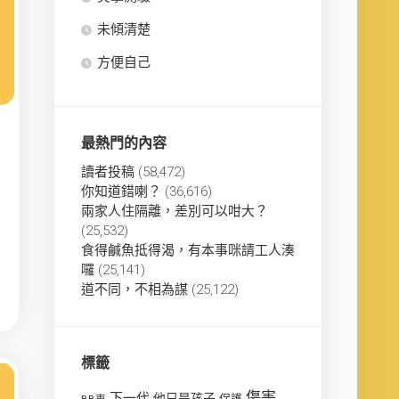
未傾清楚
方便自己
最熱門的內容
讀者投稿
(58,472)
你知道錯喇？
(36,616)
兩家人住隔離，差別可以咁大？
(25,532)
食得鹹魚抵得渴，有本事咪請工人湊
囉
(25,141)
道不同，不相為謀
(25,122)
標籤
傷害
下一代
他只是孩子
保護
BB車