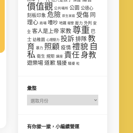
價值觀
公園
公德心
公共場所
危險
受傷
同
刻板印象
原生家庭
理心
嘈吵
壓力
外判
安
商場
地鐵
報警
尊重
客人是上帝
家教
巴
全
教
投訴
排隊
士
幼稚園
心理壓力
自
禮貌
育
照顧
疫情
暴力
私
責任
身教
衛生
規矩
讓座
遊樂場
道歉
騷擾
騷擾
𨋢
彙整
有你撳一撳，小編續營運