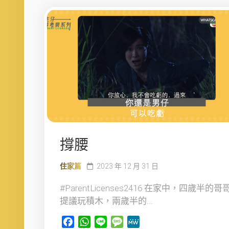
撐腰
住家篇
2023 年 12 月 31 日
#ParentLicenses2416 在家中，四歲半的哥
提議玩積木，兩歲半的...
Facebook
WhatsApp
Line
Message
MeWe