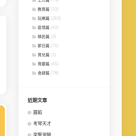
工作篇
(33)
教育篇
(263)
玩樂篇
(42)
疫情篇
(3)
移民篇
(16)
節日篇
(3)
育兒篇
(45)
育嬰篇
(78)
食肆篇
近期文章
露餡
考琴天才
突擊測驗