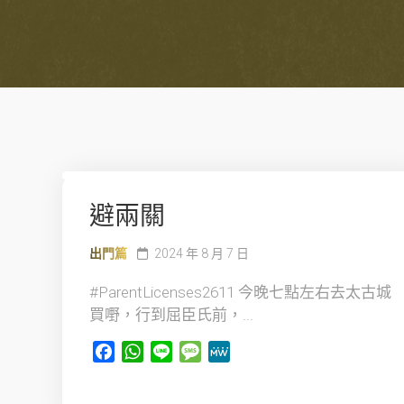
避兩關
出門篇
2024 年 8 月 7 日
#ParentLicenses2611 今晚七點左右去太古城
買嘢，行到屈臣氏前，...
Facebook
WhatsApp
Line
Message
MeWe