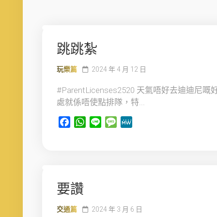
跳跳紮
玩樂篇
2024 年 4 月 12 日
#ParentLicenses2520 天氣唔好去迪迪尼嘅
處就係唔使點排隊，特...
Facebook
WhatsApp
Line
Message
MeWe
要讚
交通篇
2024 年 3 月 6 日