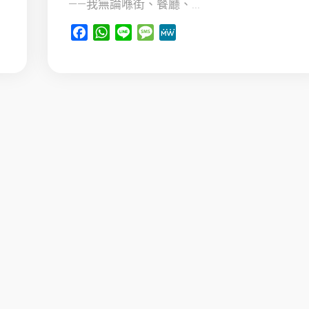
——我無論喺街、餐廳、...
Facebook
WhatsApp
Line
Message
MeWe