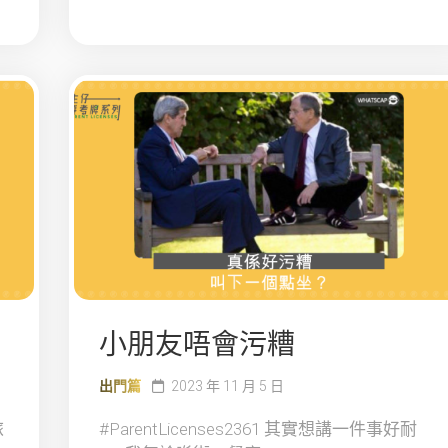
小朋友唔會污糟
出門篇
2023 年 11 月 5 日
旅
#ParentLicenses2361 其實想講一件事好耐