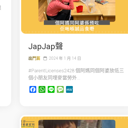
然
JapJap聲
出門篇
2024 年 1 月 14 日
#ParentLicenses2428 個阿媽同個阿婆放低三
個小朋友同埋麥當勞外...
Facebook
WhatsApp
Line
Message
MeWe