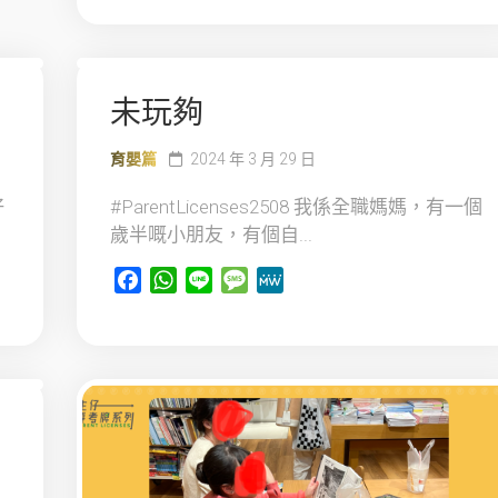
未玩夠
育嬰篇
2024 年 3 月 29 日
好
#ParentLicenses2508 我係全職媽媽，有一個
歲半嘅小朋友，有個自...
Facebook
WhatsApp
Line
Message
MeWe