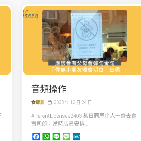
音頻操作
食肆篇
2023 年 12 月 24 日
哥
#ParentLicenses2403 某日同屋企人一齊去食
壽司郎，當時店員安排...
Facebook
WhatsApp
Line
Message
MeWe