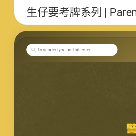
Skip
生仔要考牌系列 | Parent 
to
content