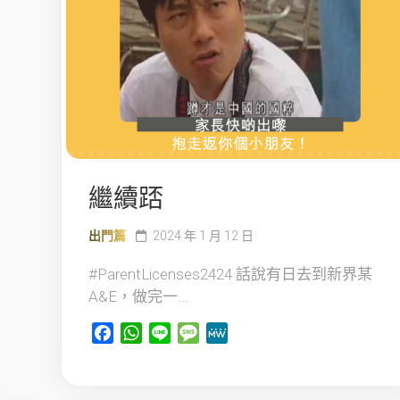
繼續踎
出門篇
2024 年 1 月 12 日
#ParentLicenses2424 話說有日去到新界某
A&E，做完一...
Facebook
WhatsApp
Line
Message
MeWe