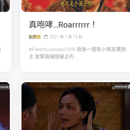
真咆哮…Roarrrrrr！
玩樂篇
2021 年 7 月 13 日
商
#ParentLicenses1393 我係一個有小朋友嘅狗
主 就算我細個屋企冇...