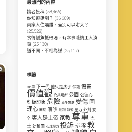
最熱門的內容
讀者投稿
(58,466)
你知道錯喇？
(36,609)
兩家人住隔離，差別可以咁大？
(25,528)
食得鹹魚抵得渴，有本事咪請工人湊
囉
(25,138)
道不同，不相為謀
(25,117)
標籤
傷害
下一代
他只是孩子
保護
BB車
價值觀
公園
公德心
公共場所
危險
受傷
同
刻板印象
原生家庭
理心
嘈吵
壓力
外判
安
商場
地鐵
報警
尊重
客人是上帝
家教
巴
全
教
投訴
排隊
士
幼稚園
心理壓力