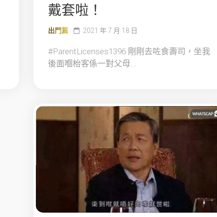
戴套啦！
出門篇
2021 年 7 月 18 日
#ParentLicenses1396 剛剛去咗食壽司，坐我
後面嗰枱客係一對父母...