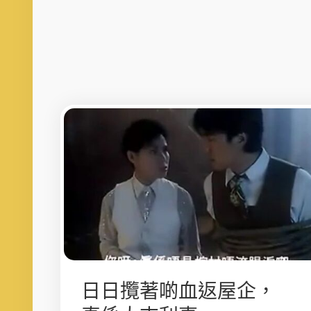
日日攬著啲血返屋企，