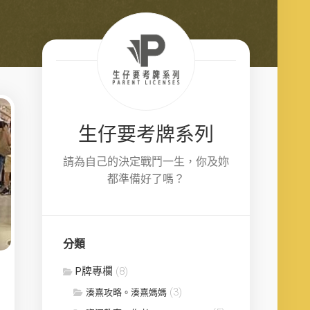
生仔要考牌系列
請為自己的決定戰鬥一生，你及妳
都準備好了嗎？
分類
P牌專欄
(8)
(3)
湊熹攻略。湊熹媽媽