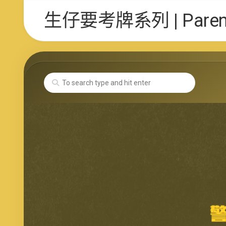
Skip
生仔要考牌系列 | Parent 
to
content