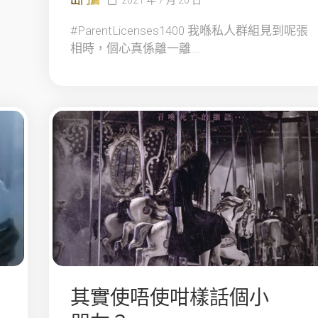
#ParentLicenses1400 我喺私人群組見到呢張
相時，個心真係離一離...
其實使唔使咁樣話個小