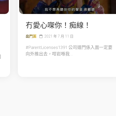
冇愛心㗎你！痴線！
出門篇
2021 年 7 月 11 日
#ParentLicenses1391 公司道門係入面一定要
向外推出去，咁岩喺我...
個