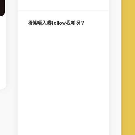
唔係唔入嚟follow我哋呀？