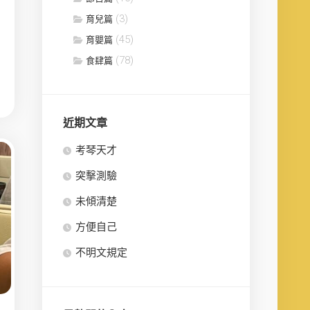
(3)
育兒篇
(45)
育嬰篇
(78)
食肆篇
近期文章
考琴天才
突擊測驗
未傾清楚
方便自己
不明文規定