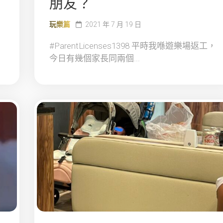
朋友？
玩樂篇
2021 年 7 月 19 日
#ParentLicenses1398 平時我喺遊樂場返工，
今日有幾個家長同兩個...