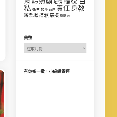
自
禮貌
育
照顧
疫情
暴力
私
責任
身教
衛生
規矩
讓座
遊樂場
道歉
騷擾
騷擾
𨋢
彙整
有你撳一撳，小編續營運