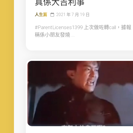
真係大吉利事
人生篇
2021 年 7 月 19 日
#ParentLicenses1399 上次做咗轉call，據報
稱係小朋友發燒 ...