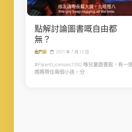
點解討論圖書嘅自由都
無？
出門篇
2021 年 7 月 12 日
#ParentLicenses1392 喺兒童圖書館，有一
媽媽帶住兩個小孩，分...