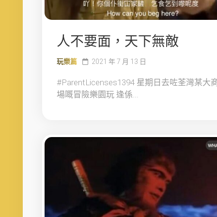
人不要面，天下無敵
玩樂篇
2021 年 7 月 13 日
#ParentLicenses1394 星期日去咗荃灣某大
場嘅冒險樂園玩 逢係...