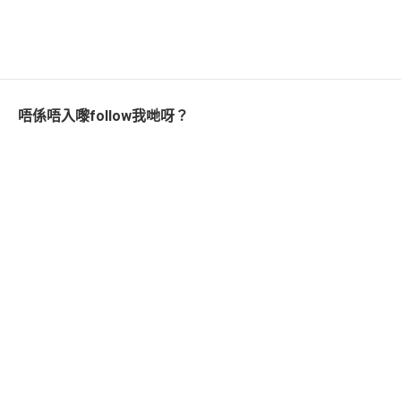
唔係唔入嚟follow我哋呀？