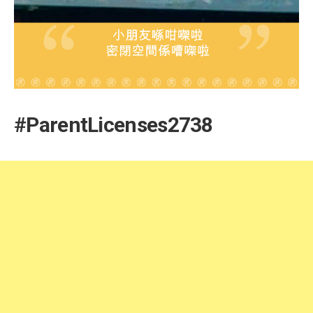
#ParentLicenses2738