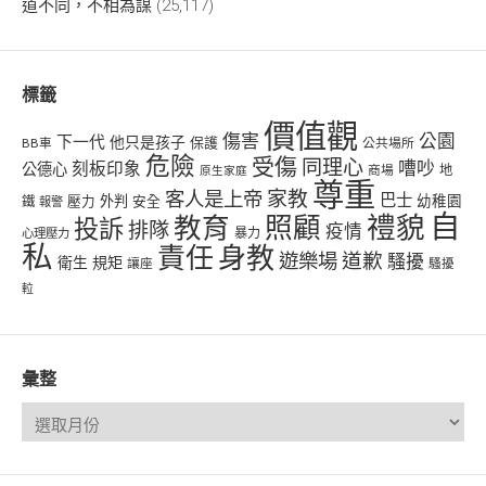
道不同，不相為謀
(25,117)
標籤
價值觀
傷害
公園
下一代
他只是孩子
保護
BB車
公共場所
危險
受傷
同理心
嘈吵
刻板印象
公德心
商場
地
原生家庭
尊重
客人是上帝
家教
巴士
幼稚園
壓力
外判
安全
鐵
報警
自
禮貌
教育
照顧
投訴
排隊
疫情
心理壓力
暴力
私
責任
身教
遊樂場
道歉
騷擾
衛生
規矩
讓座
騷擾
𨋢
彙整