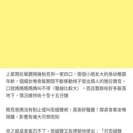
上星期在餐廳隔幾枱見到一家四口，兩個小朋友大約係幼稚園
年齡，個細女喺食飯期間不斷移動椅子發出煩人的推拉聲音，
口就媽媽媽媽媽叫不停（聲線比較大），而且整跌咗好多飯落
地下，情況維持咗十至十五分鐘
眼見爸媽沒有制止或叫佢細聲啲，真係好騷擾！鄰桌食客坐喺
隔離，影響有幾大可想而知
卒之鄰桌食客忍不了，就細聲又有禮貌地提出：「可否細聲