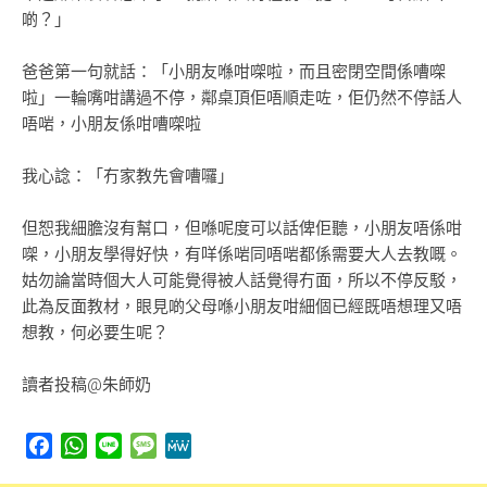
啲？」
爸爸第一句就話：「小朋友喺咁㗎啦，而且密閉空間係嘈㗎
啦」一輪嘴咁講過不停，鄰桌頂佢唔順走咗，佢仍然不停話人
唔啱，小朋友係咁嘈㗎啦
我心諗：「冇家教先會嘈囉」
但恕我細膽沒有幫口，但喺呢度可以話俾佢聽，小朋友唔係咁
㗎，小朋友學得好快，有咩係啱同唔啱都係需要大人去教嘅。
姑勿論當時個大人可能覺得被人話覺得冇面，所以不停反駁，
此為反面教材，眼見啲父母喺小朋友咁細個已經既唔想理又唔
想教，何必要生呢？
讀者投稿@朱師奶
Facebook
WhatsApp
Line
Message
MeWe