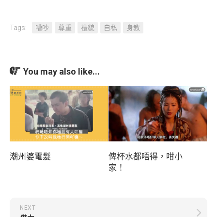
Tags:
嘈吵
尊重
禮貌
自私
身教
You may also like...
潮州婆電髮
俾杯水都唔得，咁小
家！
NEXT