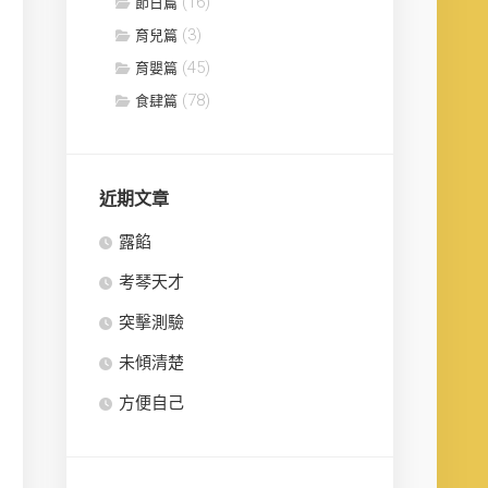
(16)
節日篇
(3)
育兒篇
(45)
育嬰篇
(78)
食肆篇
近期文章
露餡
考琴天才
突擊測驗
未傾清楚
方便自己