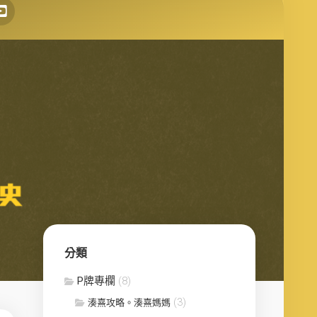
分類
P牌專欄
(8)
(3)
湊熹攻略。湊熹媽媽