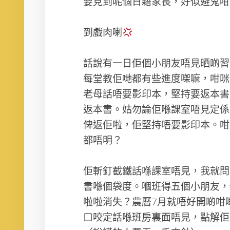
要見到呢個日藉家長，好似避鬼咁
到戲肉喇
話說有一日佢個小朋友唔見晒啲習
每堂教佢哋都有些進度㗎嘛，咁咪
老母話唔要影印本，堅持要返本書
返本書。姑勿論佢喺課室唔見定係
俾返佢啦，佢堅持唔要影印本。咁
都唔明？
佢斬釘截鐵話喺課室唔見，我就問
書喺個袋度。嗰班得五個小朋友，
啦啦消失？農曆7月就唔好開啲咁
口咬定話喺班房裏面唔見，點解佢