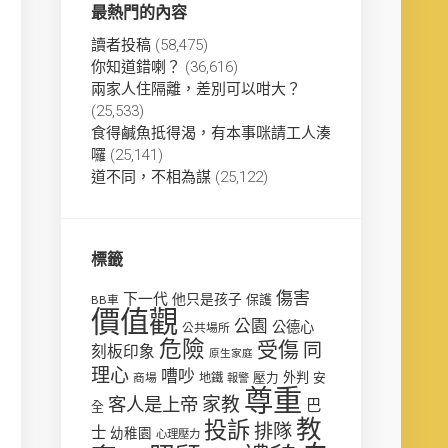
最熱門的內容
讀者投稿
(58,475)
你知道錯喇？
(36,616)
兩家人住隔離，差別可以咁大？
(25,533)
食得鹹魚抵得渴，有本事咪請工人湊
囉
(25,141)
道不同，不相為謀
(25,122)
標籤
傷害
下一代
他只是孩子
保護
BB車
價值觀
公園
公德心
公共場所
危險
受傷
同
刻板印象
原生家庭
理心
嘈吵
壓力
外判
安
商場
地鐵
報警
尊重
客人是上帝
家教
巴
全
教
投訴
排隊
士
幼稚園
心理壓力