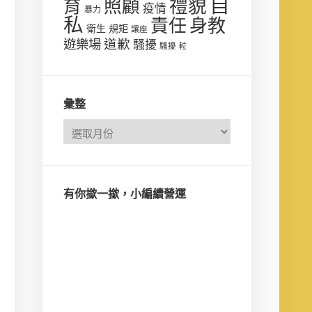
自
禮貌
育
照顧
疫情
暴力
私
責任
身教
衛生
規矩
讓座
遊樂場
道歉
騷擾
騷擾
𨋢
彙整
有你撳一撳，小編續營運