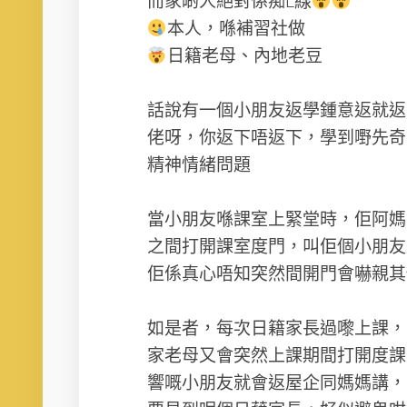
而家啲人絕對係痴L線
本人，喺補習社做
日籍老母、內地老豆
話說有一個小朋友返學鍾意返就返
佬呀，你返下唔返下，學到嘢先奇
精神情緒問題
當小朋友喺課室上緊堂時，佢阿媽
之間打開課室度門，叫佢個小朋友
佢係真心唔知突然間開門會嚇親其
如是者，每次日籍家長過嚟上課，
家老母又會突然上課期間打開度課
響嘅小朋友就會返屋企同媽媽講，