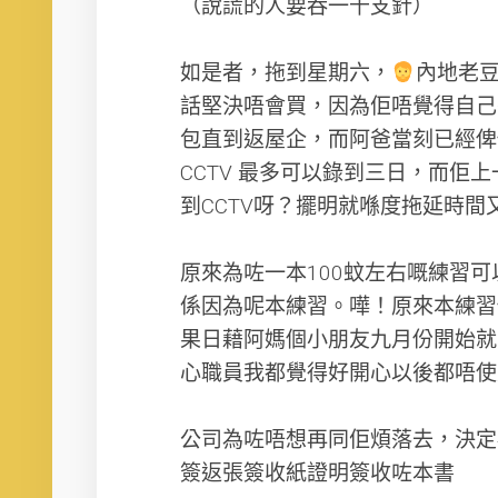
（說謊的人要吞一千支針）
如是者，拖到星期六，
內地老
話堅決唔會買，因為佢唔覺得自己
包直到返屋企，而阿爸當刻已經俾
CCTV 最多可以錄到三日，而佢
到CCTV呀？擺明就喺度拖延時間
原來為咗一本100蚊左右嘅練習
係因為呢本練習。嘩！原來本練習
果日藉阿媽個小朋友九月份開始就
心職員我都覺得好開心以後都唔使
公司為咗唔想再同佢煩落去，決定
簽返張簽收紙證明簽收咗本書