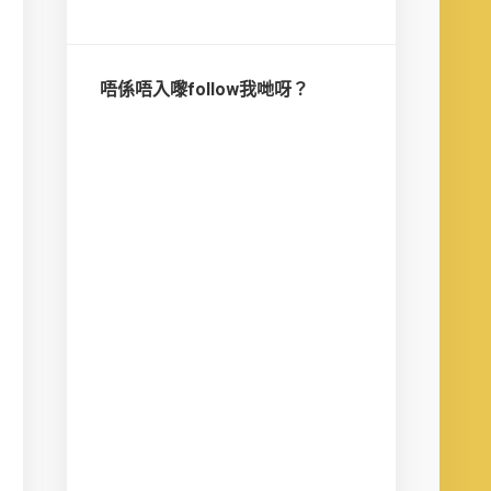
唔係唔入嚟follow我哋呀？