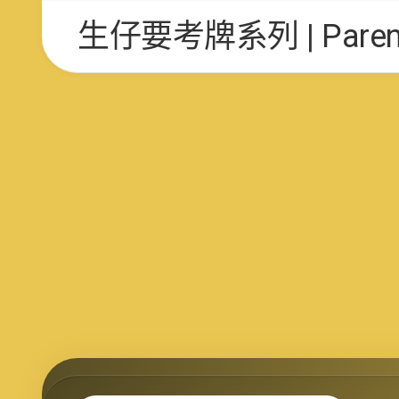
Skip
生仔要考牌系列 | Parent 
to
content