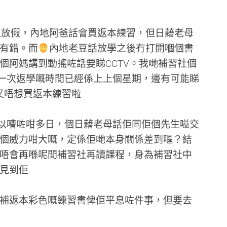
豆放假，內地阿爸話會買返本練習，但日藉老母
有錯。而
內地老豆話放學之後冇打開嗰個書
個阿媽講到動搖咗話要睇CCTV。我哋補習社個
上一次返學嘅時間已經係上上個星期，邊有可能睇
又唔想買返本練習啦
可以嘈咗咁多日，個日藉老母話佢同佢個先生嗌交
個威力咁大嘅，定係佢哋本身關係差到嘔？結
唔會再喺呢間補習社再讀課程，身為補習社中
見到佢
補返本彩色嘅練習書俾佢平息咗件事，但要去