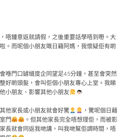
，唔鍾意返就請假，之後重要話學唔到嘢。大
啦。而呢個小朋友嘅日籍阿媽，我懷疑佢有啲
會喺門口罅縫度企同望足45分鐘，甚至會突然
整好啲頭髮，會叫佢個小朋友專心上堂。我睇
他小朋友、影響其他小朋友
其他家長或小朋友就會好驚
，驚呢個日藉
室門
。但其他家長完全唔想理佢，而被影
家長就會同返我哋講，叫我哋幫佢調時間，唔