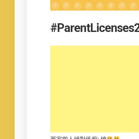
#ParentLicenses