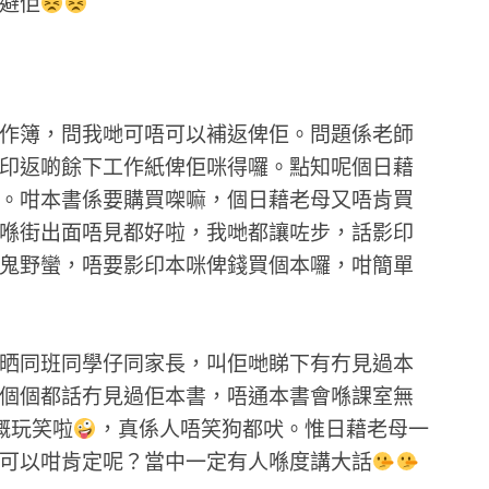
避佢
作簿，問我哋可唔可以補返俾佢。問題係老師
印返啲餘下工作紙俾佢咪得囉。點知呢個日藉
。咁本書係要購買㗎嘛，個日藉老母又唔肯買
喺街出面唔見都好啦，我哋都讓咗步，話影印
鬼野蠻，唔要影印本咪俾錢買個本囉，咁簡單
晒同班同學仔同家長，叫佢哋睇下有冇見過本
個個都話冇見過佢本書，唔通本書會喺課室無
嘅玩笑啦
，真係人唔笑狗都吠。惟日藉老母一
可以咁肯定呢？當中一定有人喺度講大話