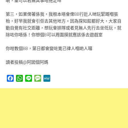
喇，重可以若無其事咁拖走咩
第三，如果俾著係我，我根本唔會俾BB行近人哋玩緊嘅嗰張
枱，好早我就會引佢去其他地方。因為探知館都好大，大家自
動自覺有社交距離，想玩會排隊或者見無人先行去坐低玩，就
除咗你唔係！你想個B可以周圍摸就應該係去遊戲室
你咁教個BB，第日都會變咗寛己律人嗰啲人囉
讀者投稿@阿囡個阿媽
Facebook
WhatsApp
Line
Message
MeWe