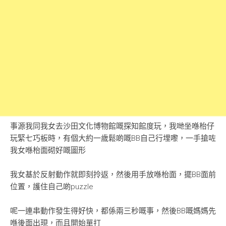
事源我同我女去沙田文化博物館嘅探知館度玩，我哋坐喺枱仔
玩緊七巧板時，有個大約一歲鬆啲嘅BB自己行埋嚟，一手搶咗
我女喺枱面砌好嘅圖形
我女基於反射動作就即刻拎返，然後用手放喺枱面，擺BB面前
位置，護住自己啲puzzle
呢一連串動作發生得好快，都係兩三秒嘅事，然後BB嘅媽媽先
喺後面出現，而且開始單打