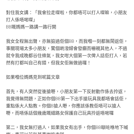
對住我女講：「我會拉走㗎啦，你都唔可以打人㗎嘛，小朋友
打人係唔啱㗎」
BB嘅媽媽一路講一路行開
我女全程無出聲，亦無掂過佢個BB，而我嗰一刻都無鬧返佢，
事關現場太多小朋友，驚個啲潑婦會發癲而嚇親其他人，不過
就令我成晚都谷住條氣，我女咁大個第一次俾人話佢打人，若
然有打都叫自己有錯，但我女佢無做過囉！
如果嗰位媽媽見到呢篇文章
首先，有人突然從後搶嘢，小朋友第一下反射動作係去拎返，
我覺得無問題，正如你個BB第一下出手搶玩具我都唔會話佢，
重點係大人點教。你個B搶人嘢，你應該係教佢唔可以搶人
嘢，而唔係話個幾歲嘅細路女保護自己玩具拎返唔啱囉
第二，我女無打過人，如果我女有出手，你個BB瞓咗喺地下喊