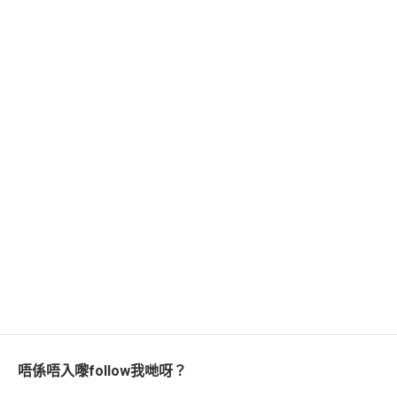
唔係唔入嚟follow我哋呀？