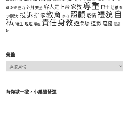
尊重
客人是上帝
家教
巴士
幼稚園
壓力
外判
安全
鐵
報警
自
禮貌
教育
照顧
投訴
排隊
疫情
心理壓力
暴力
私
責任
身教
遊樂場
道歉
騷擾
衛生
規矩
讓座
騷擾
𨋢
彙整
有你撳一撳，小編續營運