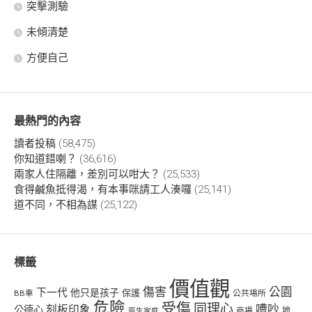
突擊測驗
未傾清楚
方便自己
最熱門的內容
讀者投稿
(58,475)
你知道錯喇？
(36,616)
兩家人住隔離，差別可以咁大？
(25,533)
食得鹹魚抵得渴，有本事咪請工人湊囉
(25,141)
道不同，不相為謀
(25,122)
標籤
價值觀
傷害
公園
下一代
他只是孩子
保護
BB車
公共場所
危險
受傷
同理心
嘈吵
刻板印象
公德心
商場
地
原生家庭