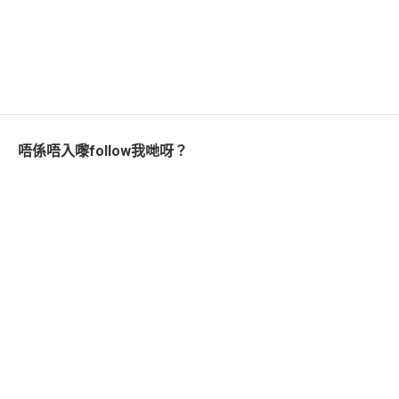
唔係唔入嚟follow我哋呀？