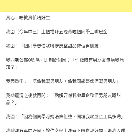
真心，唔教真係唔好生
我囡（今年中三）上個禮拜五晚帶咗個同學上嚟屋企
我囡：「個同學想借我哋廚房整甜品俾佢男朋友」
我同老公都O咗嘴，即刻問個囡：「你幾時有男朋友無講我哋
知？」
我囡重申：「唔係我嘅男朋友，係我同學整俾佢嘅男朋友」
我哋釐清之後就再問：「點解要喺我哋屋企整佢男朋友嘅甜
品？」
我囡：「因為個同學呀媽唔俾佢整，同埋我哋屋企工具多啲」
我哋都冇再問呀囡，諗住女仔上嚟煮下嘢食都好閒。喺我入房