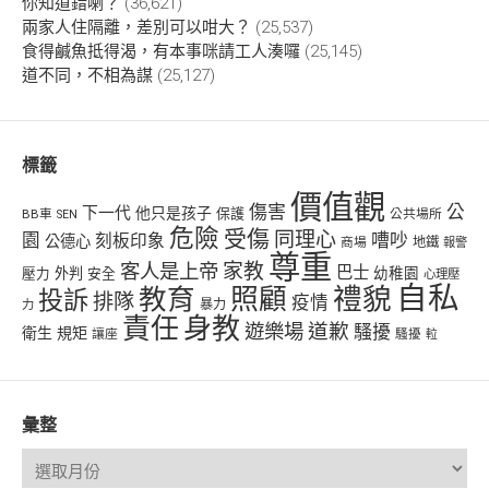
你知道錯喇？
(36,621)
兩家人住隔離，差別可以咁大？
(25,537)
食得鹹魚抵得渴，有本事咪請工人湊囉
(25,145)
道不同，不相為謀
(25,127)
標籤
價值觀
傷害
公
下一代
他只是孩子
保護
BB車
公共場所
SEN
危險
受傷
同理心
嘈吵
園
刻板印象
公德心
商場
地鐵
報警
尊重
客人是上帝
家教
巴士
幼稚園
壓力
外判
安全
心理壓
自私
禮貌
教育
照顧
投訴
排隊
疫情
力
暴力
責任
身教
遊樂場
道歉
騷擾
衛生
規矩
讓座
騷擾
𨋢
彙整