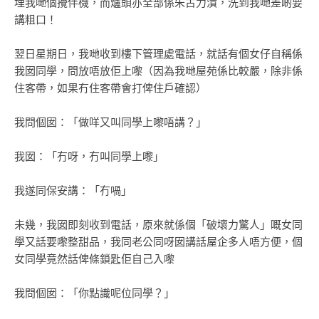
埋我哋個攪伴機，而爐頭亦全部係朱古力漬，洗到我哋差啲要
講粗口！
翌日星期日，我哋收到樓下管理處電話，就話有個女仔自稱係
我囡同學，問放唔放佢上嚟（因為我哋屋苑係比較嚴，除非係
住客帶，如果冇住客帶會打俾住戶確認）
我問個囡：「做咩又叫同學上嚟唔講？」
我囡：「冇呀，冇叫同學上嚟」
我遂同保安講：「冇喎」
未幾，我囡即刻收到電話，原來就係個「破壞力驚人」嘅女同
學又話要嚟整甜品，我同老公同呀囡講話屋企多人唔方便，個
女同學竟然話俾條鎖匙佢自己入嚟
我問個囡：「你點識呢位同學？」