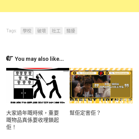
Tags:
學校
破壞
社工
騷擾
You may also like...
大家過年嘅時候，重要
幫佢定害佢？
嘅物品真係要收埋鎖起
佢！