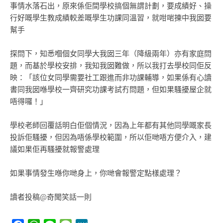
事情水落石出，原來係佢間學校搞個無謂計劃，要成績好、操
行好嘅學生教成績較差嘅學生功課同溫習，就咁啱揀中我囡要
幫手
探問下，知悉嗰個女同學大我囡三年（降級兩年）亦有家庭問
題，而基於學校安排，我知我囡難做，所以我打去學校同佢反
映：「該位女同學需要社工跟進而非功課輔導，如果係有心讀
書同我囡喺學校一齊研究功課考試冇問題，但如果騷擾屋企就
唔得囉！」
學校老師回覆話明白佢個情況，因為上年都有其他同學嘅家長
投訴佢騷擾，但因為唔係學校範圍，所以佢哋唔方便介入，建
議如果佢再騷擾就報警處理
如果事情發生喺你哋身上，你哋會報警定點樣處理？
讀者投稿@奇聞笑話一則