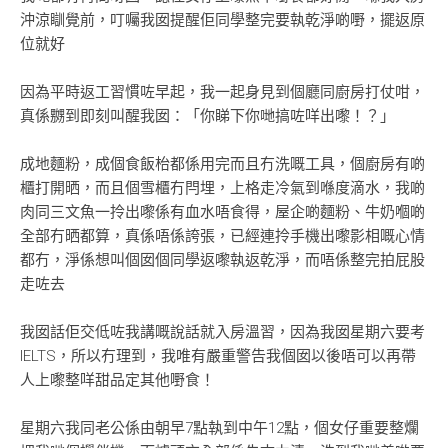
沖涼瞓覺前，叮囑我囡提醒佢同學整完要執乾淨啲嘢，擺返原
位就好
因為平時返工習慣咗早起，我一起身見到個廳同廚房打仗咁，
真係嬲到即刻叫醒我囡：「你睇下你哋搞咗咩出嚟！？」
成地麵粉，成個食飯枱都係用完而且冇洗嘅工具，個廚房有啲
櫃打開晒，而且個雪櫃冇閂埋，上格走冷氣到喺度滴水，我啲
肉同三文魚一拎出嚟係有血水唔食得，屋企啲麵粉、牛奶嗰啲
全部冇晒都算，真係唔係誇張，已經連拎手機出嚟影相嘅心情
都冇，淨係想叫個囡個同學返嚟執返乾淨，而唔係整完拍屁股
走咗去
我囡話佢交低咗我講嘅說話就入房溫習，因為我囡星期六要考
IELTS，所以冇理到，我唯有嚴重警告我個囡以後唔可以再帶
人上嚟整咩甜品定其他嘢食！
星期六我同老公係由朝早7點執到中午12點，個女仔重要整爛