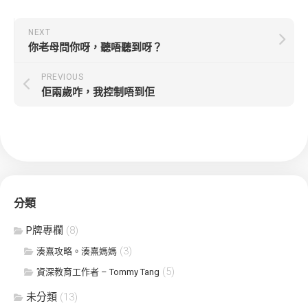
NEXT
你老母問你呀，聽唔聽到呀？
PREVIOUS
佢兩歲咋，我控制唔到佢
分類
P牌專欄
(8)
(3)
湊熹攻略。湊熹媽媽
(5)
資深教育工作者 – Tommy Tang
未分類
(13)