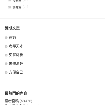
(45)
育嬰篇
(78)
食肆篇
近期文章
露餡
考琴天才
突擊測驗
未傾清楚
方便自己
最熱門的內容
讀者投稿
(58,476)