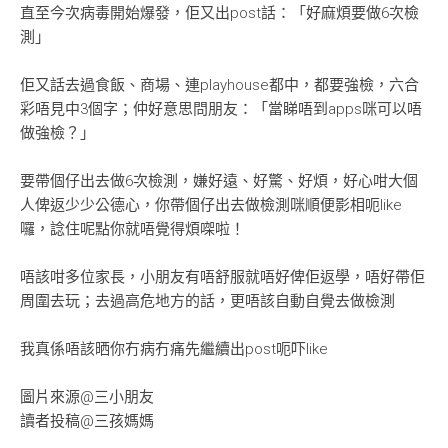
直至今次病毒開始爆發，佢又出post話：「好麻煩要做6次檢
測」
佢又話去過食飯、商場、連playhouse都中，都要強檢，六合
彩唔見中3個字；仲好意思問朋友：「當睇唔到apps咪可以唔
做強檢？」
要帶個仔出去做6次檢測，嫌好遠、好驚、好煩，好心咁大個
人俾返少少公德心，你帶個仔出去做檢測咪順便影相呃like
囉，諗住呢點你就唔覺得煩㗎啦！
唔該咁多位家長，小朋友有唔舒服就唔好俾佢返學，唔好帶佢
周圍去玩；去過高危地方的話，更唔該自動自覺去做檢測
我真係唔該晒你冇病冇痛先繼續出post呃吓like
圖片來源@三小朋友
讀者投稿@三孩媽媽