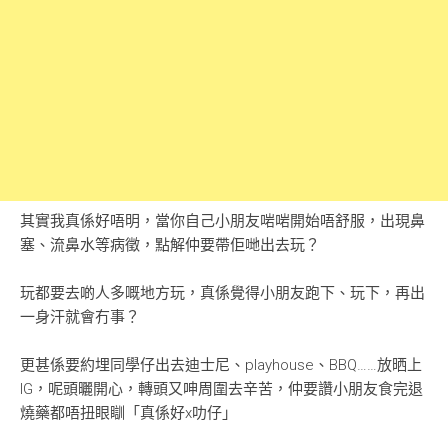
其實我真係好唔明，當你自己小朋友啱啱開始唔舒服，出現鼻
塞、流鼻水等病徵，點解仲要帶佢哋出去玩？
玩都要去啲人多嘅地方玩，真係覺得小朋友跑下、玩下，再出
一身汗就會冇事？
更甚係要約埋同學仔出去迪士尼、playhouse、BBQ……放晒上
IG，呢頭曬開心，轉頭又呻周圍去辛苦，仲要讚小朋友食完退
燒藥都唔扭眼瞓「真係好x叻仔」