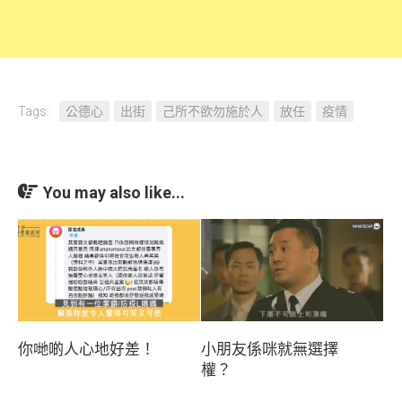
Tags:
公德心
出街
己所不欲勿施於人
放任
疫情
You may also like...
你哋啲人心地好差！
小朋友係咪就無選擇
權？