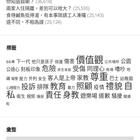
你知道錯喇？
(36,618)
兩家人住隔離，差別可以咁大？
(25,535)
食得鹹魚抵得渴，有本事咪請工人湊囉
(25,143)
道不同，不相為謀
(25,124)
標籤
價值觀
傷害
公園
下一代
他只是孩子
保護
BB車
公共場所
危險
受傷
同理心
嘈吵
刻板印象
公德心
商場
地
原生家庭
尊重
客人是上帝
家教
巴士
幼稚園
壓力
外判
安全
鐵
報警
自
禮貌
教育
照顧
投訴
排隊
疫情
心理壓力
暴力
私
責任
身教
遊樂場
道歉
騷擾
衛生
規矩
讓座
騷擾
𨋢
彙整