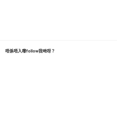
唔係唔入嚟follow我哋呀？