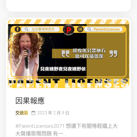
因果報應
交通篇
2023 年 2 月 9 日
#ParentLicenses2071 想講下有關喺輕鐵上大
大聲播歌嘅問題 有一...