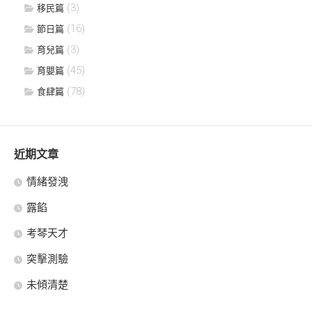
(3)
移民篇
(16)
節日篇
(3)
育兒篇
(45)
育嬰篇
(78)
食肆篇
近期文章
情緒發洩
露餡
考琴天才
突擊測驗
未傾清楚