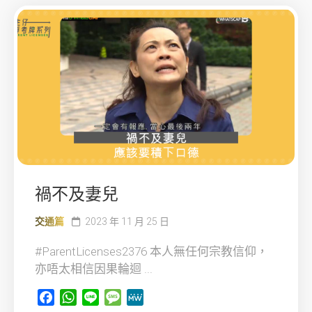
禍不及妻兒
交通篇
2023 年 11 月 25 日
#ParentLicenses2376 本人無任何宗教信仰，
亦唔太相信因果輪迴 ...
Facebook
WhatsApp
Line
Message
MeWe