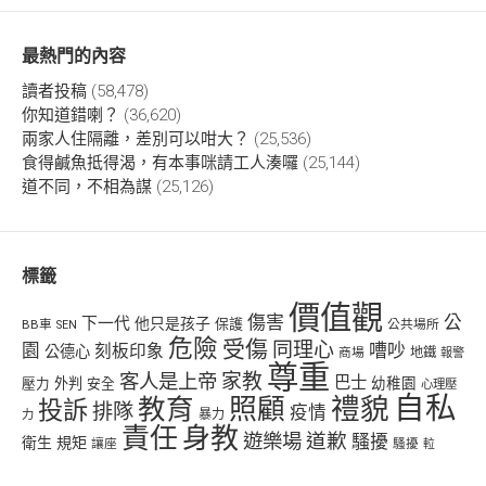
最熱門的內容
讀者投稿
(58,478)
你知道錯喇？
(36,620)
兩家人住隔離，差別可以咁大？
(25,536)
食得鹹魚抵得渴，有本事咪請工人湊囉
(25,144)
道不同，不相為謀
(25,126)
標籤
價值觀
傷害
公
下一代
他只是孩子
保護
BB車
公共場所
SEN
危險
受傷
同理心
嘈吵
園
刻板印象
公德心
商場
地鐵
報警
尊重
客人是上帝
家教
巴士
幼稚園
壓力
外判
安全
心理壓
自私
禮貌
教育
照顧
投訴
排隊
疫情
力
暴力
責任
身教
遊樂場
道歉
騷擾
衛生
規矩
讓座
騷擾
𨋢