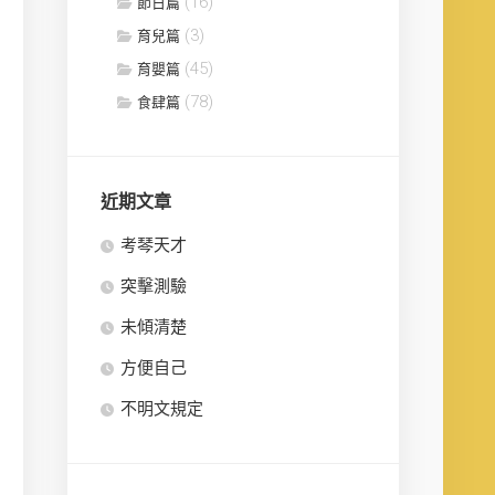
(16)
節日篇
(3)
育兒篇
(45)
育嬰篇
(78)
食肆篇
近期文章
考琴天才
突擊測驗
未傾清楚
方便自己
不明文規定