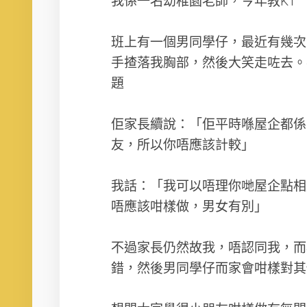
我係一名幼稚園老師，今年教K1
班上有一個男同學仔，最近有幾次
手揸落我胸部，然後大笑走咗去。
題
佢家長續說：「佢平時喺屋企都係
友，所以你唔應該計較」
我話：「我可以唔理你哋屋企點相
唔應該咁樣做，男女有別」
不過家長仍然故我，唔認同我，而
錯，然後男同學仔而家會咁樣對其