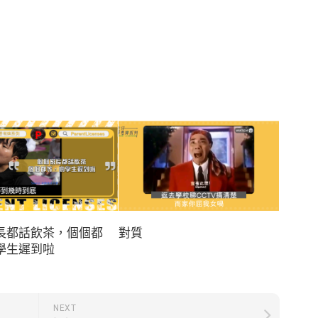
長都話飲茶，個個都
對質
學生遲到啦
NEXT