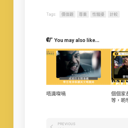
Tags:
價值觀
尊重
性騷擾
計較
You may also like...
唔識㗎喎
個個家
等，啲
PREVIOUS