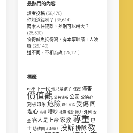
最熱門的內容
讀者投稿
(58,470)
你知道錯喇？
(36,614)
兩家人住隔離，差別可以咁大？
(25,530)
食得鹹魚抵得渴，有本事咪請工人湊
囉
(25,140)
道不同，不相為謀
(25,121)
標籤
傷害
下一代
他只是孩子
保護
BB車
價值觀
公園
公德心
公共場所
危險
受傷
同
刻板印象
原生家庭
理心
嘈吵
壓力
外判
安
商場
地鐵
報警
尊重
客人是上帝
家教
巴
全
教
投訴
排隊
士
幼稚園
心理壓力