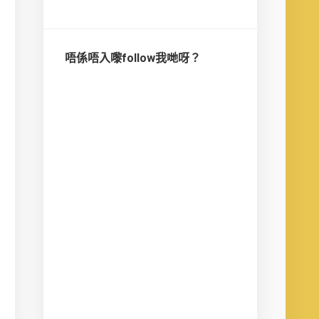
唔係唔入嚟follow我哋呀？