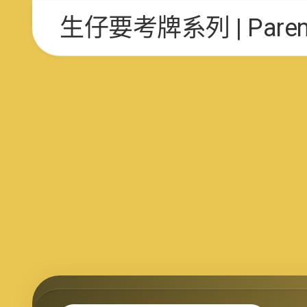
Skip
生仔要考牌系列 | Parent 
to
content