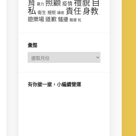
自
禮貌
育
照顧
疫情
暴力
私
責任
身教
衛生
規矩
讓座
遊樂場
道歉
騷擾
騷擾
𨋢
彙整
有你撳一撳，小編續營運