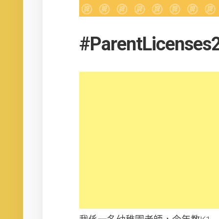
#ParentLicenses