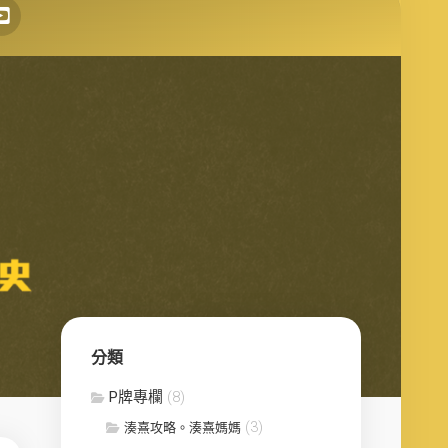
分類
P牌專欄
(8)
(3)
湊熹攻略。湊熹媽媽