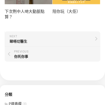
下次𠝹中人哋大動脈點
陪你玩（大佢）
算？
NEXT
睇唔切醫生
PREVIOUS
你死你事
分類
P牌專欄
(8)