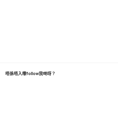
唔係唔入嚟follow我哋呀？