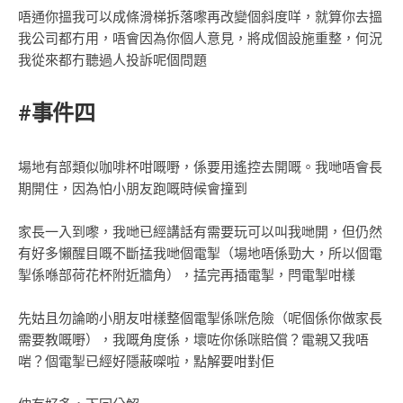
唔通你搵我可以成條滑梯拆落嚟再改變個斜度咩，就算你去搵
我‎公司都冇用，唔會因為你個人意見，將成個設施重整，何況
我從來都冇聽過人投訴呢個問題
#事件四
場地有部類似咖啡杯咁嘅嘢，係要用遙控去開嘅。我哋唔會長
期開住，因為怕小朋友跑嘅時候會撞到
家長一入到嚟，我哋已經講話有需要玩可以叫我哋開，但仍然
有好多懶醒目嘅不斷掹我哋個電掣（場地唔係勁大，所以個電
掣係喺部荷花杯附近牆角），掹完再插電掣，閂電掣咁樣
先姑且勿論啲小朋友咁樣整個電掣係咪危險（呢個係你做家長
需要教嘅嘢），我嘅角度係，壞咗你係咪賠償？電親又我唔
啱？個電掣已經好隱蔽㗎啦，點解要咁對佢