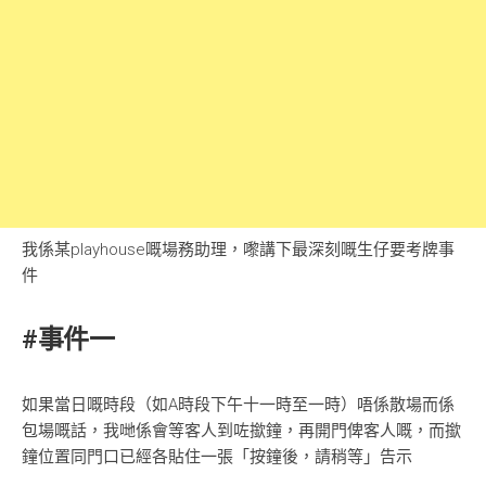
我係某playhouse嘅場務助理，嚟講下最深刻嘅生仔要考牌事
件
#事件一
如果當日嘅時段（如A時段下午十一時至一時）唔係散場而係
包場嘅話，我哋係會等客人到咗撳鐘，再開門俾客人嘅，而撳
鐘位置同門口已經各貼住一張「按鐘後，請稍等」告示