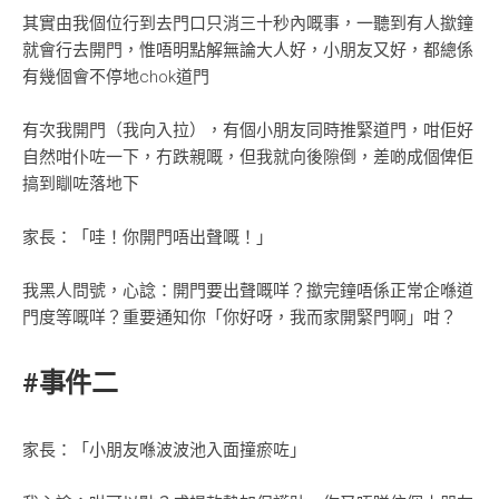
其實由我個位行到去門口只消三十秒內嘅事，一聽到有人撳鐘
就會行去開門，惟唔明點解無論大人好，小朋友又好，都總係
有幾個會不停地chok道門
有次我開門（我向入拉），有個小朋友同時推緊道門，咁佢好
自然咁仆咗一下，冇跌親嘅，但我就向後隙倒，差啲成個俾佢
搞到瞓咗落地下
家長：「哇！你開門唔出聲嘅！」
我黑人問號，心諗：開門要出聲嘅咩？撳完鐘唔係正常企喺道
門度等嘅咩？重要通知你「你好呀，我而家開緊門啊」咁？
#事件二
家長：「小朋友喺波波池入面撞瘀咗」