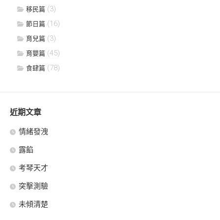
(3)
移民篇
(16)
節日篇
(3)
育兒篇
(45)
育嬰篇
(78)
食肆篇
近期文章
情緒發洩
露餡
考琴天才
突擊測驗
未傾清楚