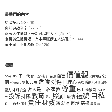
最熱門的內容
讀者投稿
(58,478)
你知道錯喇？
(36,620)
兩家人住隔離，差別可以咁大？
(25,536)
食得鹹魚抵得渴，有本事咪請工人湊囉
(25,144)
道不同，不相為謀
(25,126)
標籤
價值觀
傷害
公
下一代
他只是孩子
保護
BB車
公共場所
SEN
危險
受傷
同理心
嘈吵
園
刻板印象
公德心
商場
地鐵
報警
尊重
客人是上帝
家教
巴士
幼稚園
壓力
外判
安全
心理壓
自私
禮貌
教育
照顧
投訴
排隊
疫情
力
暴力
責任
身教
遊樂場
道歉
騷擾
衛生
規矩
讓座
騷擾
𨋢