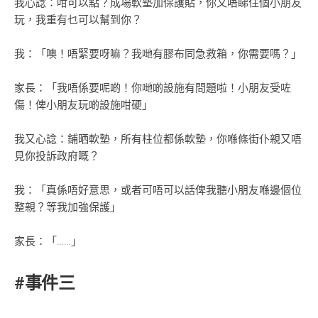
我心諗：咁可以點？成場軟墊加保護貼，你又唔睇住個小朋友
玩，我重有乜可以幫到你？
我：「噢！唔緊要呀嘛？我哋有膠布同急救箱，你需要嗎？」
家長：「我唔係要呢啲！你哋啲設施有問題啦！小朋友受咗
傷！俾小朋友玩啲設施咁硬」
我又心諗：鋪晒軟墊，所有柱位都係軟墊，你喺條街仆親又唔
見你投訴政府嘅？
我：「真係唔好意思，或者可唔可以話俾我聽小朋友喺邊個位
整親？等我加強保護」
家長：「……」
#事件三