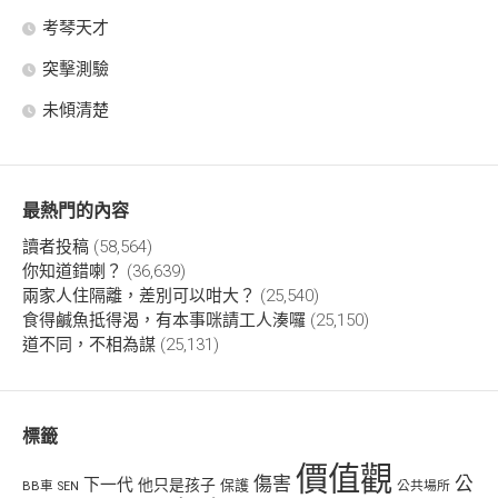
考琴天才
突擊測驗
未傾清楚
最熱門的內容
讀者投稿
(58,564)
你知道錯喇？
(36,639)
兩家人住隔離，差別可以咁大？
(25,540)
食得鹹魚抵得渴，有本事咪請工人湊囉
(25,150)
道不同，不相為謀
(25,131)
標籤
價值觀
傷害
公
下一代
他只是孩子
保護
BB車
公共場所
SEN