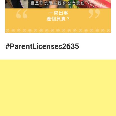
#ParentLicenses2635