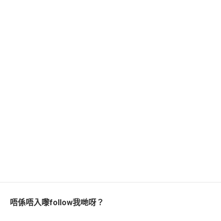
唔係唔入嚟follow我哋呀？