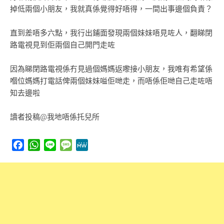
掉低兩個小朋友，我就真係覺得好唔得，一間出事邊個負責？
直到差唔多六點，我行出鋪面發現兩個妹妹唔見咗人，翻睇閉
路電視見到佢兩個自己開門走咗
因為睇閉路電視係冇見過個媽媽返嚟接小朋友，我唯有希望係
嗰位媽媽打電話俾兩個妹妹嗌佢哋走，而唔係佢哋自己走咗唔
知去邊啦
讀者投稿@我地唔係托兒所
Facebook
WhatsApp
Line
Message
MeWe