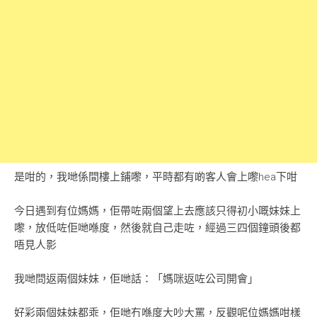
是咁的，我哋係間樓上鋪嚟，平時都有啲客人會上嚟hea下咁
今日遇到有位媽媽，佢帶咗兩個望上去應該只得初小嘅妹妹上
嚟，放低咗佢哋喺度，然後就自己走咗，經過三四個鐘頭後都
唔見人影
我哋問返兩個妹妹，佢哋話：「媽咪返咗公司開會」
好彩兩個妹妹都乖，佢哋冇喺度大吵大罵，反觀呢位媽媽咁樣