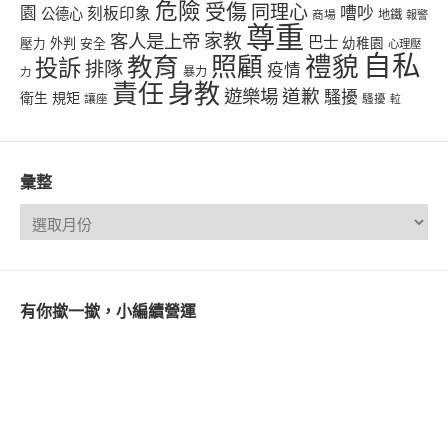
危險
受傷
同理心
嘈吵
園
刻板印象
公德心
商場
地鐵
報警
尊重
客人是上帝
家教
巴士
幼稚園
壓力
外判
安全
心理壓
自私
禮貌
教育
照顧
投訴
排隊
疫情
力
暴力
責任
身教
遊樂場
道歉
騷擾
衛生
規矩
讓座
騷擾
𨋢
彙整
有你撳一撳，小編續營運