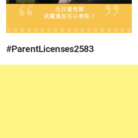
#ParentLicenses2583