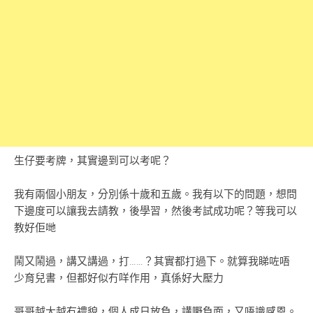
生仔要考牌，其實邊到可以考呢？
我有兩個小朋友，分別係十歲和五歲。我有以下的問題，想問
下邊度可以讓我去請教，後學習，然後考試成功呢？等我可以
教好佢哋
鬧又鬧過，講又講過，打……？其實都打過下。就算我睇咗唔
少育兒書，但都好似冇咩作用，真係好大壓力
哥哥越大越冇禮貌，個人成日放負，講嘢負面，又唔識感恩。