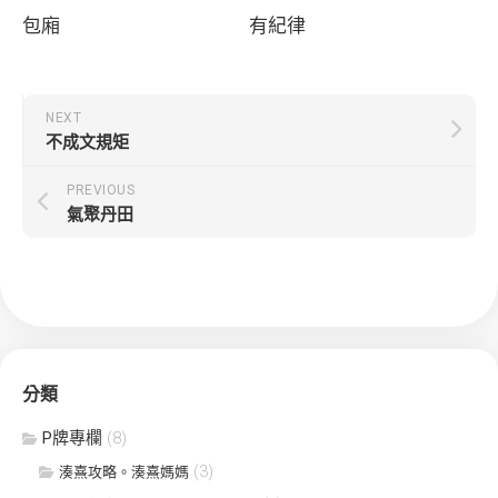
包廂
有紀律
NEXT
不成文規矩
PREVIOUS
氣聚丹田
分類
P牌專欄
(8)
(3)
湊熹攻略。湊熹媽媽