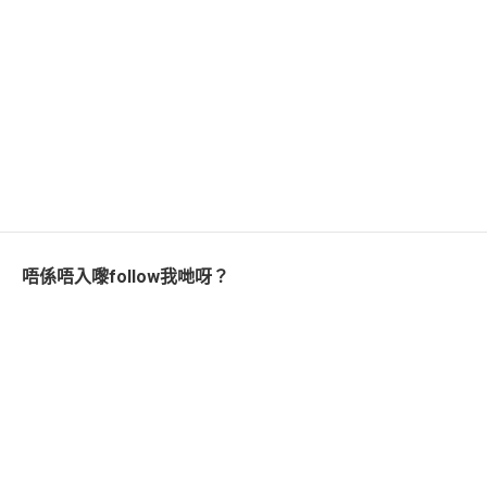
唔係唔入嚟follow我哋呀？