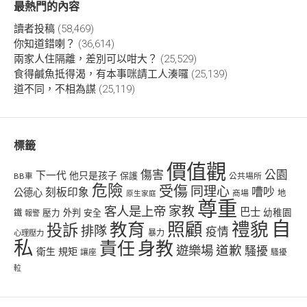
最熱門的內容
讀者投稿
(58,469)
你知道錯喇？
(36,614)
兩家人住隔離，差別可以咁大？
(25,529)
食得鹹魚抵得渴，有本事咪請工人湊囉
(25,139)
道不同，不相為謀
(25,119)
標籤
價值觀
傷害
公園
下一代
他只是孩子
保護
BB車
公共場所
危險
受傷
同理心
嘈吵
刻板印象
公德心
商場
地
原生家庭
尊重
客人是上帝
家教
巴士
幼稚園
壓力
外判
安全
鐵
報警
自
禮貌
教育
照顧
投訴
排隊
疫情
心理壓力
暴力
私
責任
身教
遊樂場
道歉
騷擾
衛生
規矩
讓座
騷擾
𨋢