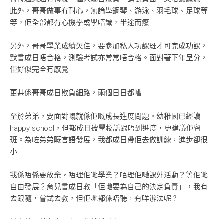
此外，哥哥做事冇耐心，無論學鋼琴、游泳、羽毛球、足球等
等，佢全部都冇心機學或學唔識，半途而癈
另外，哥哥學業成績欠佳，要參加私人功課班才可完成功課，
默書成日唔合格，測驗考試亦常常唔合格。面對著下年呈分，
佢好似完全冇感覺
更甚係哥哥成日欺負細路，兩個日日都嘈
至於弟弟，要面對嘅就係佢嘅成長進度問題。幼稚園已經讀
happy school，但都成日被學校話跟唔到進度，更建議佢留
班。為咗弟弟嘅言語發展，我都成日帶佢去做訓練，進步卻很
小
我係唔係要放棄，唔理佢哋學業？唔理佢哋課外活動？等佢哋
自由發展？育兒書成日教「佢哋要為自己的決定負責」，我有
去跟隨，嘗試去教，但佢哋都係唔聽，有咩辦法呢？