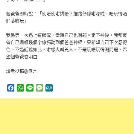
個爸爸即時說：「使唔使咁講嘢？細路仔係咁㗎啦，唔玩得唔
好落嚟玩」
我係第一次遇上這狀況，當時自己也嚇親。定下神後，我都反
省自己爆嗰幾個字係觸動到個爸爸神經，只希望自己下次忍得
住。不過話雖如此，咁樣大叫兇人，不是玩唔玩得嘅問題，希
望個爸爸會明白
讀者投稿@無言
Facebook
WhatsApp
Line
Message
MeWe