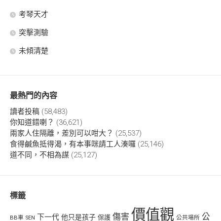
考琴天才
突擊測驗
未傾清楚
最熱門的內容
讀者投稿
(58,483)
你知道錯喇？
(36,621)
兩家人住隔離，差別可以咁大？
(25,537)
食得鹹魚抵得渴，有本事咪請工人湊囉
(25,146)
道不同，不相為謀
(25,127)
標籤
價值觀
傷害
公
下一代
他只是孩子
保護
BB車
公共場所
SEN