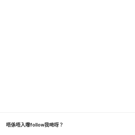
唔係唔入嚟follow我哋呀？