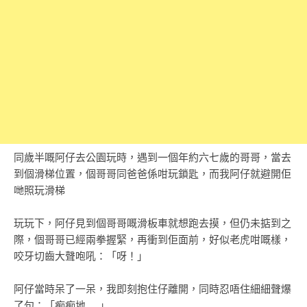
同歲半嘅阿仔去公園玩時，遇到一個年約六七歲的哥哥，當去
到個滑梯位置，個哥哥同爸爸係咁玩鎖匙，而我阿仔就避開佢
哋照玩滑梯
玩玩下，阿仔見到個哥哥嘅滑板車就想跑去摸，但仍未掂到之
際，個哥哥已經兩拳握緊，再衝到佢面前，好似老虎咁嘅樣，
咬牙切齒大聲咆吼：「呀！」
阿仔當時呆了一呆，我即刻抱住仔離開，同時忍唔住細細聲爆
了句：「痴痴地……」