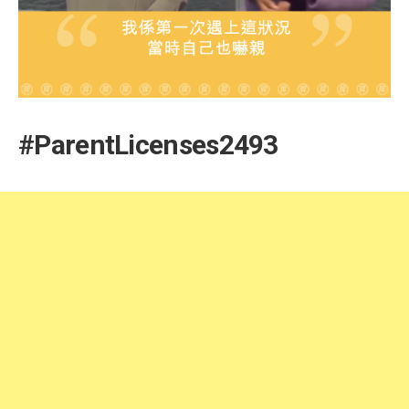
#ParentLicenses2493