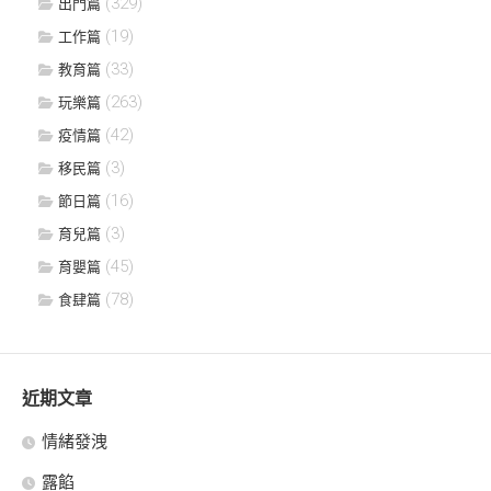
(329)
出門篇
(19)
工作篇
(33)
教育篇
(263)
玩樂篇
(42)
疫情篇
(3)
移民篇
(16)
節日篇
(3)
育兒篇
(45)
育嬰篇
(78)
食肆篇
近期文章
情緒發洩
露餡