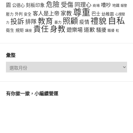
危險
受傷
同理心
嘈吵
園
刻板印象
公德心
商場
地鐵
報警
尊重
客人是上帝
家教
巴士
幼稚園
壓力
外判
安全
心理壓
自私
禮貌
教育
照顧
投訴
排隊
疫情
力
暴力
責任
身教
遊樂場
道歉
騷擾
衛生
規矩
讓座
騷擾
𨋢
彙整
有你撳一撳，小編續營運