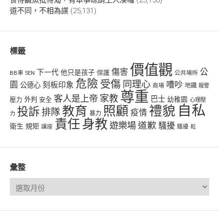
道不同，不相為謀
(25,131)
標籤
價值觀
傷害
公
下一代
他只是孩子
保護
BB車
公共場所
SEN
危險
受傷
同理心
嘈吵
園
刻板印象
公德心
商場
地鐵
報警
尊重
客人是上帝
家教
巴士
幼稚園
壓力
外判
安全
心理壓
自私
禮貌
教育
照顧
投訴
排隊
疫情
力
暴力
責任
身教
遊樂場
道歉
騷擾
衛生
規矩
讓座
騷擾
𨋢
彙整