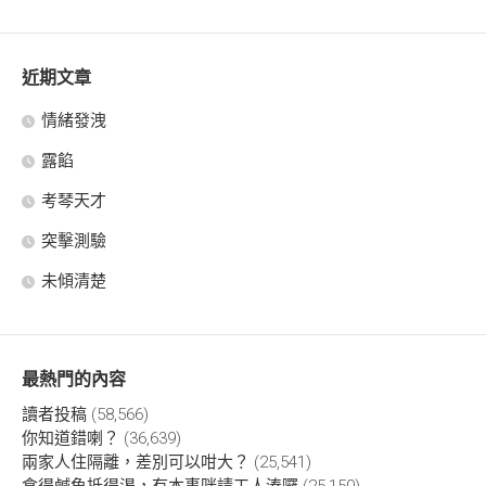
近期文章
情緒發洩
露餡
考琴天才
突擊測驗
未傾清楚
最熱門的內容
讀者投稿
(58,566)
你知道錯喇？
(36,639)
兩家人住隔離，差別可以咁大？
(25,541)
食得鹹魚抵得渴，有本事咪請工人湊囉
(25,150)