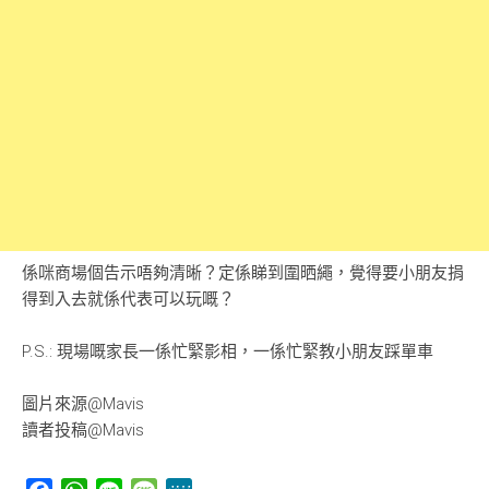
係咪商場個告示唔夠清晰？定係睇到圍晒繩，覺得要小朋友捐
得到入去就係代表可以玩嘅？
P.S.: 現場嘅家長一係忙緊影相，一係忙緊教小朋友踩單車
圖片來源@Mavis
讀者投稿@Mavis