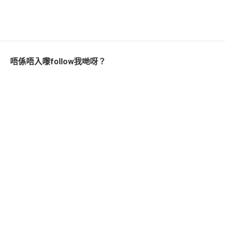
唔係唔入嚟follow我哋呀？