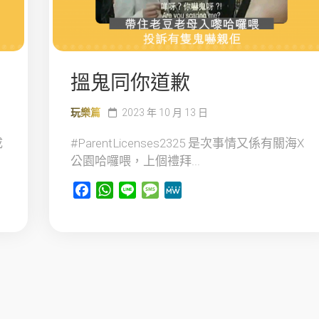
搵鬼同你道歉
玩樂篇
2023 年 10 月 13 日
成
#ParentLicenses2325 是次事情又係有關海X
公園哈囉喂，上個禮拜...
Facebook
WhatsApp
Line
Message
MeWe