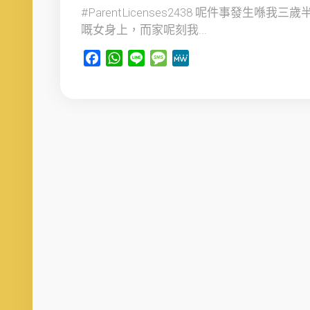
#ParentLicenses2438 呢件事發生喺我三歲
嘅女身上，而家呢刻我...
Facebook
WhatsApp
Line
Message
MeWe