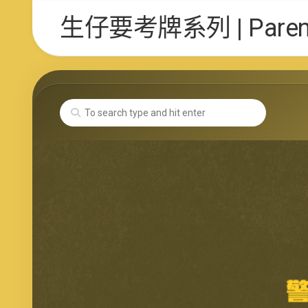
Skip
生仔要考牌系列 | Parent 
to
content