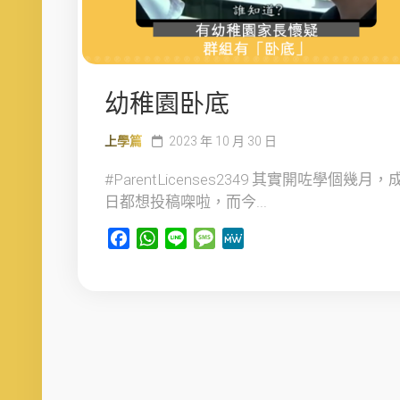
幼稚園卧底
上學篇
2023 年 10 月 30 日
#ParentLicenses2349 其實開咗學個幾月，
日都想投稿㗎啦，而今...
Facebook
WhatsApp
Line
Message
MeWe