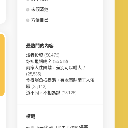
未傾清楚
方便自己
最熱門的內容
讀者投稿
(58,476)
你知道錯喇？
(36,618)
兩家人住隔離，差別可以咁大？
(25,535)
食得鹹魚抵得渴，有本事咪請工人湊
囉
(25,143)
道不同，不相為謀
(25,125)
標籤
傷害
下一代
他只是孩子
保護
BB車