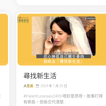
尋找新生活
人生篇
2024 年 1 月 20 日
友
#ParentLicenses2439 唔好意思呀，故事打得
有啲長，但係交代清楚...