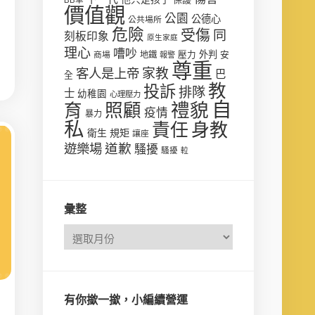
價值觀
公園
公德心
公共場所
危險
受傷
同
刻板印象
原生家庭
理心
嘈吵
壓力
外判
安
商場
地鐵
報警
尊重
客人是上帝
家教
巴
全
教
投訴
排隊
士
幼稚園
心理壓力
自
禮貌
育
照顧
疫情
暴力
私
責任
身教
衛生
規矩
讓座
遊樂場
道歉
騷擾
騷擾
𨋢
彙整
有你撳一撳，小編續營運