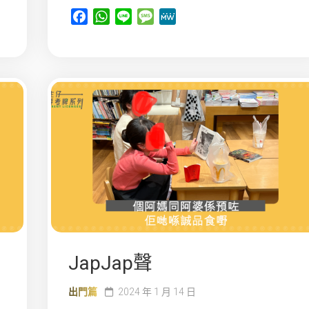
Facebook
WhatsApp
Line
Message
MeWe
JapJap聲
出門篇
2024 年 1 月 14 日