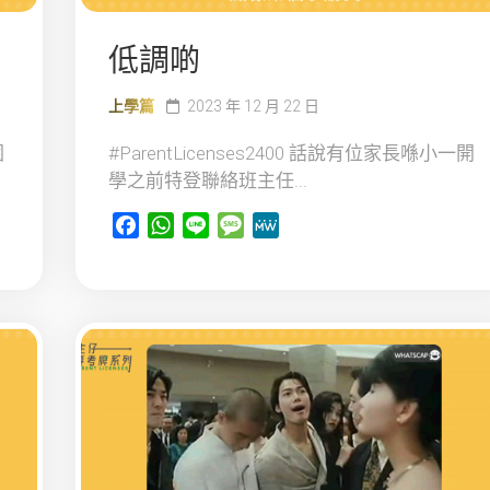
低調啲
上學篇
2023 年 12 月 22 日
園
#ParentLicenses2400 話說有位家長喺小一開
學之前特登聯絡班主任...
Facebook
WhatsApp
Line
Message
MeWe