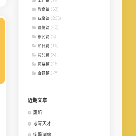
工作篇
(33)
教育篇
(263)
玩樂篇
(42)
疫情篇
(3)
移民篇
(16)
節日篇
(3)
育兒篇
(45)
育嬰篇
(78)
食肆篇
近期文章
露餡
考琴天才
突擊測驗