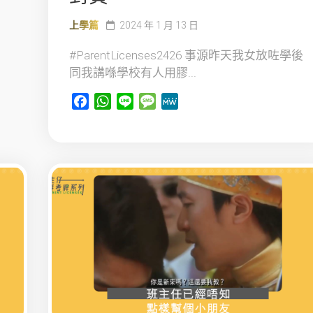
上學篇
2024 年 1 月 13 日
#ParentLicenses2426 事源昨天我女放咗學後
同我講喺學校有人用膠...
Facebook
WhatsApp
Line
Message
MeWe