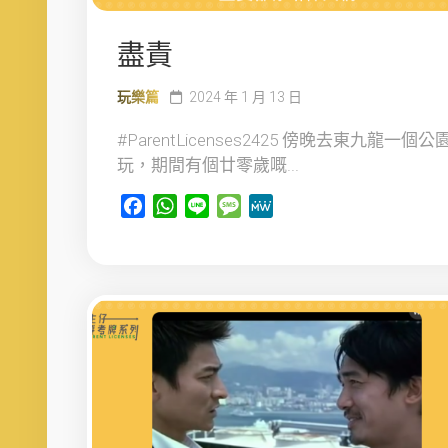
盡責
玩樂篇
2024 年 1 月 13 日
#ParentLicenses2425 傍晚去東九龍一個公
玩，期間有個廿零歲嘅...
Facebook
WhatsApp
Line
Message
MeWe