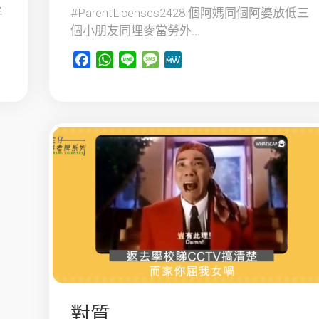
半
#ParentLicenses2428 個阿媽同個阿婆放低三
個小朋友同埋麥當勞外...
Facebook
WhatsApp
Line
Message
MeWe
對質