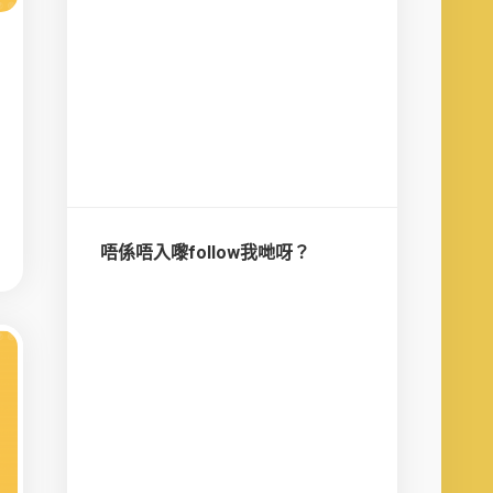
唔係唔入嚟follow我哋呀？