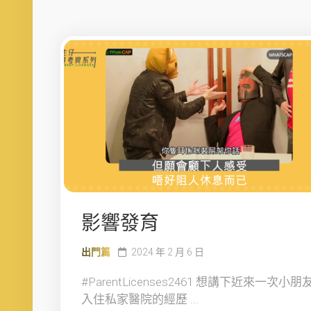
影響發育
出門篇
2024 年 2 月 6 日
#ParentLicenses2461 想講下近來一次小朋
入住私家醫院的經歷 ...