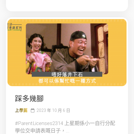
踩多幾腳
上學篇
2023 年 10 月 6 日
#ParentLicenses2314 上星期係小一自行分配
學位交申請表嘅日子，...