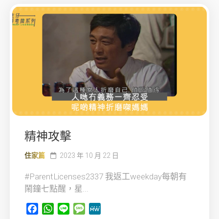
精神攻擊
住家篇
2023 年 10 月 22 日
#ParentLicenses2337 我返工weekday每朝有
鬧鐘七點醒，星...
Facebook
WhatsApp
Line
Message
MeWe