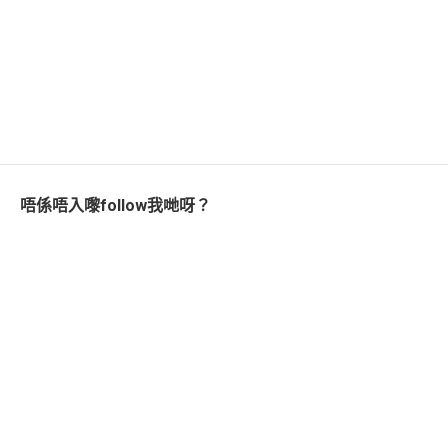
唔係唔入嚟follow我哋呀？