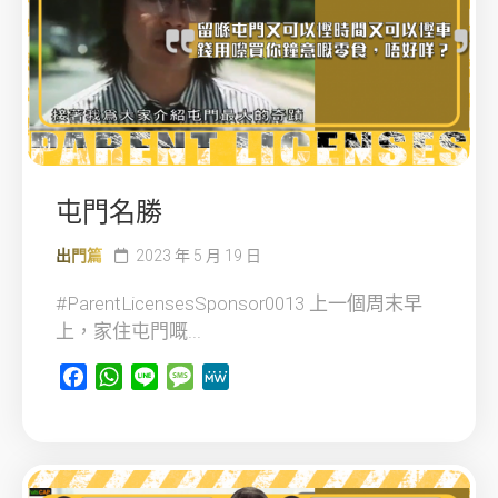
屯門名勝
出門篇
2023 年 5 月 19 日
#ParentLicensesSponsor0013 上一個周末早
上，家住屯門嘅...
Facebook
WhatsApp
Line
Message
MeWe