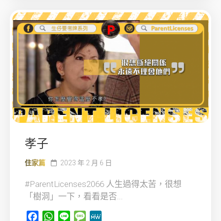
孝子
住家篇
2023 年 2 月 6 日
#ParentLicenses2066 人生過得太苦，很想
「樹洞」一下，看看是否...
Facebook
WhatsApp
Line
Message
MeWe