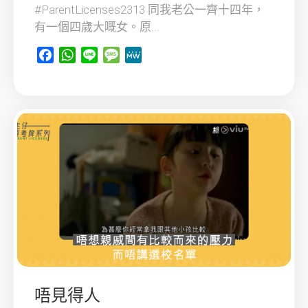
#ParentLicenses2313 同我老公一齊十四年，
有一個四歲大嘅女。原...
Facebook
WhatsApp
Line
Message
MeWe
唔見得人