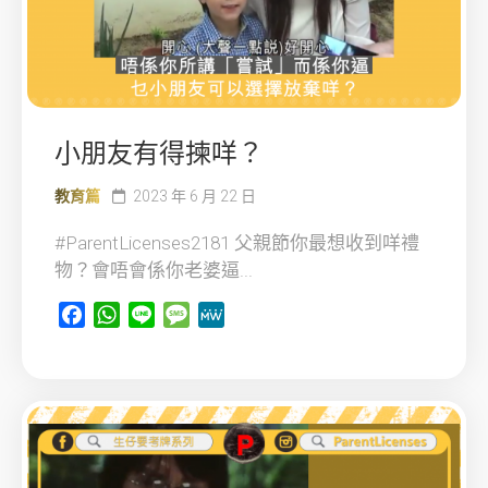
小朋友有得揀咩？
教育篇
2023 年 6 月 22 日
#ParentLicenses2181 父親節你最想收到咩禮
物？會唔會係你老婆逼...
Facebook
WhatsApp
Line
Message
MeWe