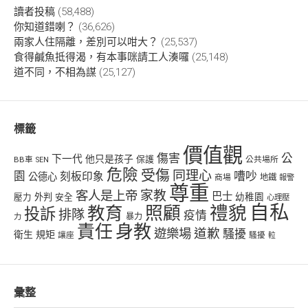
讀者投稿
(58,488)
你知道錯喇？
(36,626)
兩家人住隔離，差別可以咁大？
(25,537)
食得鹹魚抵得渴，有本事咪請工人湊囉
(25,148)
道不同，不相為謀
(25,127)
標籤
價值觀
傷害
公
下一代
他只是孩子
保護
BB車
公共場所
SEN
危險
受傷
同理心
嘈吵
園
刻板印象
公德心
商場
地鐵
報警
尊重
客人是上帝
家教
巴士
幼稚園
壓力
外判
安全
心理壓
自私
禮貌
教育
照顧
投訴
排隊
疫情
力
暴力
責任
身教
遊樂場
道歉
騷擾
衛生
規矩
讓座
騷擾
𨋢
彙整