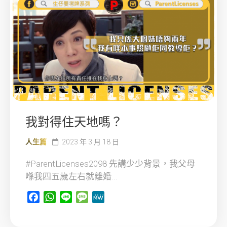
我對得住天地嗎？
人生篇
2023 年 3 月 18 日
#ParentLicenses2098 先講少少背景，我父母
喺我四五歲左右就離婚...
Facebook
WhatsApp
Line
Message
MeWe