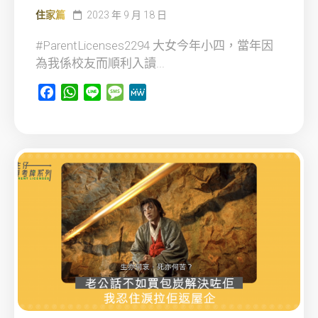
住家篇
2023 年 9 月 18 日
#ParentLicenses2294 大女今年小四，當年因
為我係校友而順利入讀...
Facebook
WhatsApp
Line
Message
MeWe